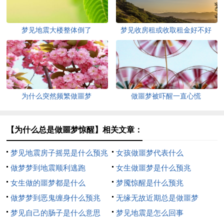
梦见地震大楼整体倒了
梦见收房租或收取租金好不好
为什么突然频繁做噩梦
做噩梦被吓醒一直心慌
【为什么总是做噩梦惊醒】相关文章：
梦见地震房子摇晃是什么预兆
女孩做噩梦代表什么
做梦梦到地震顺利逃跑
女生做噩梦是什么预兆
女生做的噩梦都是什么
梦魇惊醒是什么预兆
做梦梦到恶鬼缠身什么预兆
无缘无故近期总是做噩梦
梦见自己的肠子是什么意思
梦见地震是怎么回事