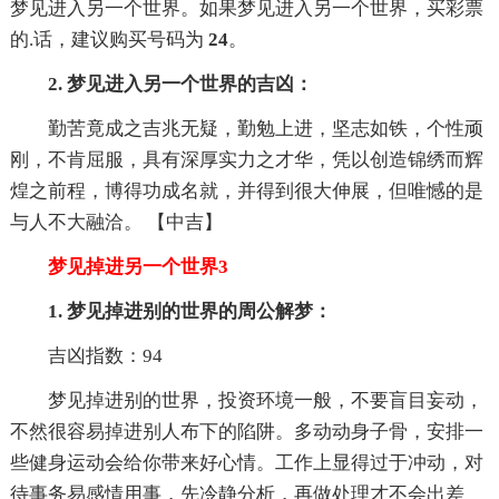
梦见进入另一个世界。如果梦见进入另一个世界，买彩票
的.话，建议购买号码为
24
。
2. 梦见进入另一个世界的吉凶：
勤苦竟成之吉兆无疑，勤勉上进，坚志如铁，个性顽
刚，不肯屈服，具有深厚实力之才华，凭以创造锦绣而辉
煌之前程，博得功成名就，并得到很大伸展，但唯憾的是
与人不大融洽。 【中吉】
梦见掉进另一个世界3
1. 梦见掉进别的世界的周公解梦：
吉凶指数：94
梦见掉进别的世界，投资环境一般，不要盲目妄动，
不然很容易掉进别人布下的陷阱。多动动身子骨，安排一
些健身运动会给你带来好心情。工作上显得过于冲动，对
待事务易感情用事，先冷静分析，再做处理才不会出差