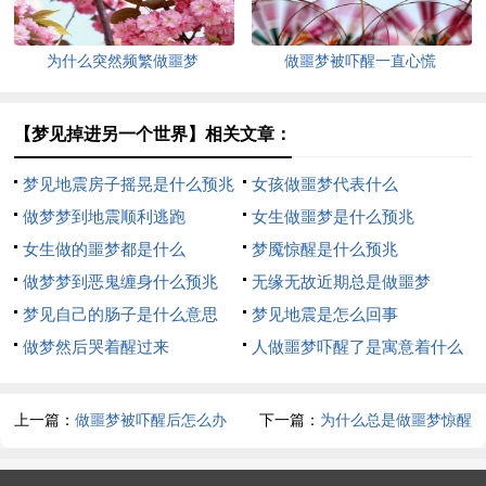
为什么突然频繁做噩梦
做噩梦被吓醒一直心慌
【梦见掉进另一个世界】相关文章：
梦见地震房子摇晃是什么预兆
女孩做噩梦代表什么
做梦梦到地震顺利逃跑
女生做噩梦是什么预兆
女生做的噩梦都是什么
梦魇惊醒是什么预兆
做梦梦到恶鬼缠身什么预兆
无缘无故近期总是做噩梦
梦见自己的肠子是什么意思
梦见地震是怎么回事
做梦然后哭着醒过来
人做噩梦吓醒了是寓意着什么
上一篇：
做噩梦被吓醒后怎么办
下一篇：
为什么总是做噩梦惊醒