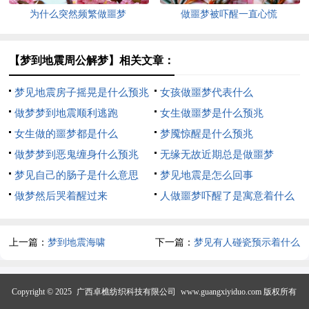
为什么突然频繁做噩梦
做噩梦被吓醒一直心慌
【梦到地震周公解梦】相关文章：
梦见地震房子摇晃是什么预兆
女孩做噩梦代表什么
做梦梦到地震顺利逃跑
女生做噩梦是什么预兆
女生做的噩梦都是什么
梦魇惊醒是什么预兆
做梦梦到恶鬼缠身什么预兆
无缘无故近期总是做噩梦
梦见自己的肠子是什么意思
梦见地震是怎么回事
做梦然后哭着醒过来
人做噩梦吓醒了是寓意着什么
上一篇：
梦到地震海啸
下一篇：
梦见有人碰瓷预示着什么
Copyright © 2025
广西卓樵纺织科技有限公司
www.guangxiyiduo.com 版权所有