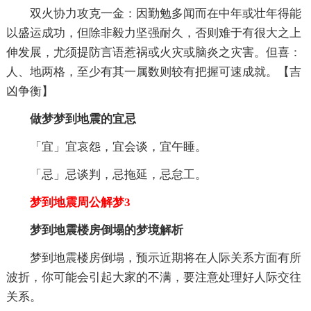
双火协力攻克一金：因勤勉多闻而在中年或壮年得能
以盛运成功，但除非毅力坚强耐久，否则难于有很大之上
伸发展，尤须提防言语惹祸或火灾或脑炎之灾害。但喜：
人、地两格，至少有其一属数则较有把握可速成就。【吉
凶争衡】
做梦梦到地震的宜忌
「宜」宜哀怨，宜会谈，宜午睡。
「忌」忌谈判，忌拖延，忌怠工。
梦到地震周公解梦3
梦到地震楼房倒塌的梦境解析
梦到地震楼房倒塌，预示近期将在人际关系方面有所
波折，你可能会引起大家的不满，要注意处理好人际交往
关系。