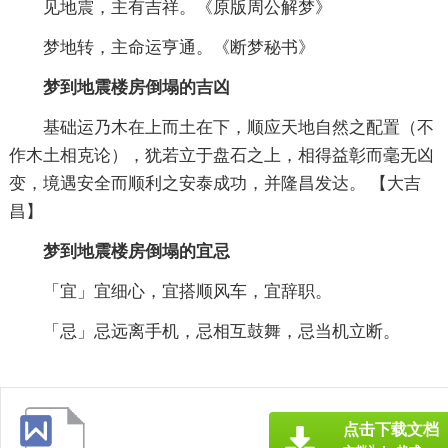
见地震，主有吉祥。《原版周公解梦》
梦地转，主命运亨通。《断梦秘书》
梦到地震楼房倒塌的吉凶
基础运乃木在上而土在下，顺应天地自然之配置（不
作木土相克论），犹若立于盘石之上，相得益彰而毫无凶
变，境遇安全而顺利之安泰成功，并隆昌发达。 【大吉
昌】
梦到地震楼房倒塌的宜忌
「宜」宜细心，宜搭顺风车，宜辞职。
「忌」忌远离手机，忌相互鼓舞，忌当机立断。
点击下载文档