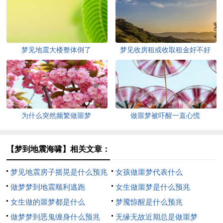
梦见地震大楼整体倒了
梦见收房租或收取租金好不好
为什么突然频繁做噩梦
做噩梦被吓醒一直心慌
【梦到地震海啸】相关文章：
梦见地震房子摇晃是什么预兆
女孩做噩梦代表什么
做梦梦到地震顺利逃跑
女生做噩梦是什么预兆
女生做的噩梦都是什么
梦魇惊醒是什么预兆
做梦梦到恶鬼缠身什么预兆
无缘无故近期总是做噩梦