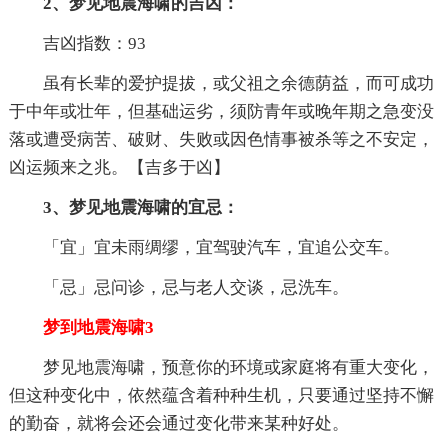
2、梦见地震海啸的吉凶：
吉凶指数：93
虽有长辈的爱护提拔，或父祖之余德荫益，而可成功
于中年或壮年，但基础运劣，须防青年或晚年期之急变没
落或遭受病苦、破财、失败或因色情事被杀等之不安定，
凶运频来之兆。【吉多于凶】
3、梦见地震海啸的宜忌：
「宜」宜未雨绸缪，宜驾驶汽车，宜追公交车。
「忌」忌问诊，忌与老人交谈，忌洗车。
梦到地震海啸3
梦见地震海啸，预意你的环境或家庭将有重大变化，
但这种变化中，依然蕴含着种种生机，只要通过坚持不懈
的勤奋，就将会还会通过变化带来某种好处。