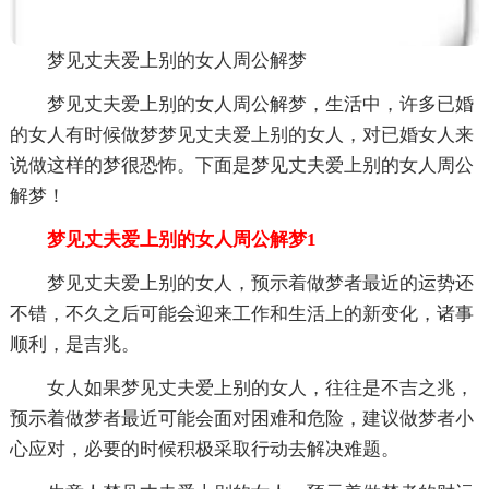
梦见丈夫爱上别的女人周公解梦
梦见丈夫爱上别的女人周公解梦，生活中，许多已婚
的女人有时候做梦梦见丈夫爱上别的女人，对已婚女人来
说做这样的梦很恐怖。下面是梦见丈夫爱上别的女人周公
解梦！
梦见丈夫爱上别的女人周公解梦1
梦见丈夫爱上别的女人，预示着做梦者最近的运势还
不错，不久之后可能会迎来工作和生活上的新变化，诸事
顺利，是吉兆。
女人如果梦见丈夫爱上别的女人，往往是不吉之兆，
预示着做梦者最近可能会面对困难和危险，建议做梦者小
心应对，必要的时候积极采取行动去解决难题。