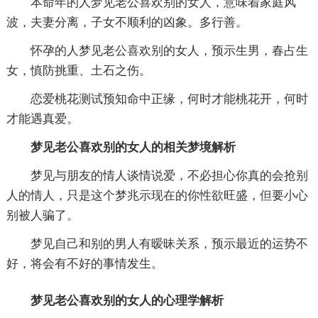
本命年的人梦见老公喜欢别的女人，意味着家庭风
波，夫妻分离，子女不顺利的凶象。多行善。
怀孕的人梦见老公喜欢别的女人，预示生男，春占生
女，慎防挑重、土石之伤。
恋爱桃花测试预知命中正缘，何时才能桃花开，何时
才能遇真爱。
梦见老公喜欢别的女人的相关梦境解析
梦见与朋友的情人谈情说爱，不必担心你真的会抢别
人的情人，只是这个梦兆示现在的你性欲旺盛，但要小心
别被人骗了。
梦见自己和别的男人有暧昧关系，预示最近的运势不
好，将会有不好的事情发生。
梦见老公喜欢别的女人的心理学解析