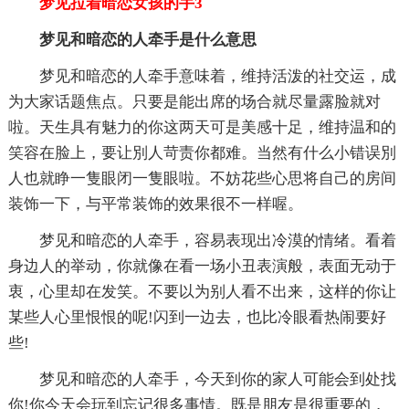
梦见拉着暗恋女孩的手3
梦见和暗恋的人牵手是什么意思
梦见和暗恋的人牵手意味着，维持活泼的社交运，成
为大家话题焦点。只要是能出席的场合就尽量露脸就对
啦。天生具有魅力的你这两天可是美感十足，维持温和的
笑容在脸上，要让別人苛责你都难。当然有什么小错误別
人也就睁一隻眼闭一隻眼啦。不妨花些心思将自己的房间
装饰一下，与平常装饰的效果很不一样喔。
梦见和暗恋的人牵手，容易表现出冷漠的情绪。看着
身边人的举动，你就像在看一场小丑表演般，表面无动于
衷，心里却在发笑。不要以为别人看不出来，这样的你让
某些人心里恨恨的呢!闪到一边去，也比冷眼看热闹要好
些!
梦见和暗恋的人牵手，今天到你的家人可能会到处找
你!你今天会玩到忘记很多事情。既是朋友是很重要的，