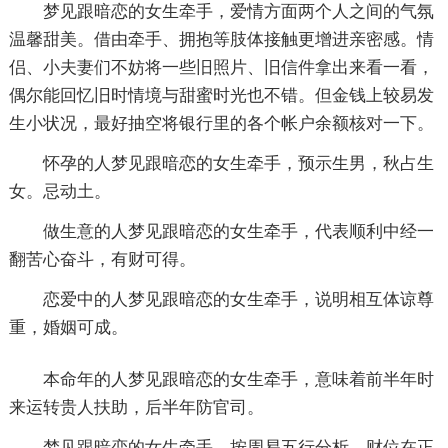
梦见跟暗恋的女生牵手，爱情方面两个人之间的气氛
温馨甜美。借由牵手、拥抱等肢体接触更增进亲密感。情
侣、小夫妻们不妨将一些旧照片、旧信件拿出来看一看，
偶尔能回忆旧时情境与甜蜜时光也不错。但金钱上较易发
生小状况，最好抽空将银行里的各个帐户余额核对一下。
怀孕的人梦见跟暗恋的女生牵手，预示生男，秋占生
女。忌动土。
做生意的人梦见跟暗恋的女生牵手，代表顺利中经一
翻苦心奋斗，有财可得。
恋爱中的人梦见跟暗恋的女生牵手，说明相互体谅尊
重，婚姻可成。
本命年的人梦见跟暗恋的女生牵手，意味着前半年时
来运转贵人扶助，后半年防官司。
梦见跟暗恋的女生牵手，按周易五行分析，财位在正