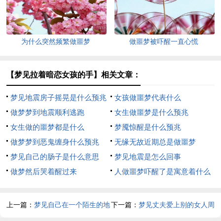
为什么突然频繁做噩梦
做噩梦被吓醒一直心慌
【梦见拉着暗恋女孩的手】相关文章：
梦见地震房子摇晃是什么预兆
女孩做噩梦代表什么
做梦梦到地震顺利逃跑
女生做噩梦是什么预兆
女生做的噩梦都是什么
梦魇惊醒是什么预兆
做梦梦到恶鬼缠身什么预兆
无缘无故近期总是做噩梦
梦见自己的肠子是什么意思
梦见地震是怎么回事
做梦然后哭着醒过来
人做噩梦吓醒了是寓意着什么
上一篇：
梦见自己在一个陌生的地
下一篇：
梦见丈夫爱上别的女人周
方是什么意思
公解梦