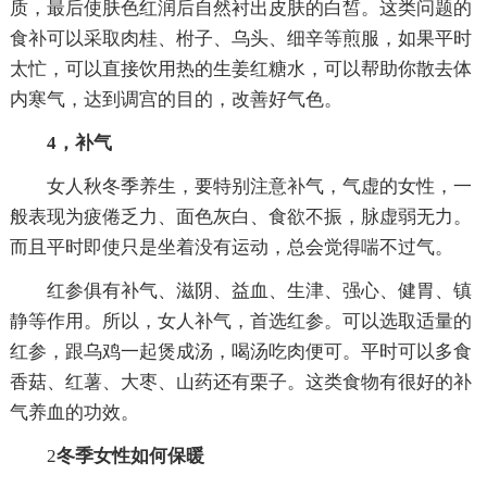
质，最后使肤色红润后自然衬出皮肤的白皙。这类问题的
食补可以采取肉桂、柎子、乌头、细辛等煎服，如果平时
太忙，可以直接饮用热的生姜红糖水，可以帮助你散去体
内寒气，达到调宫的目的，改善好气色。
4，补气
女人秋冬季养生，要特别注意补气，气虚的女性，一
般表现为疲倦乏力、面色灰白、食欲不振，脉虚弱无力。
而且平时即使只是坐着没有运动，总会觉得喘不过气。
红参俱有补气、滋阴、益血、生津、强心、健胃、镇
静等作用。所以，女人补气，首选红参。可以选取适量的
红参，跟乌鸡一起煲成汤，喝汤吃肉便可。平时可以多食
香菇、红薯、大枣、山药还有栗子。这类食物有很好的补
气养血的功效。
2
冬季女性如何保暖