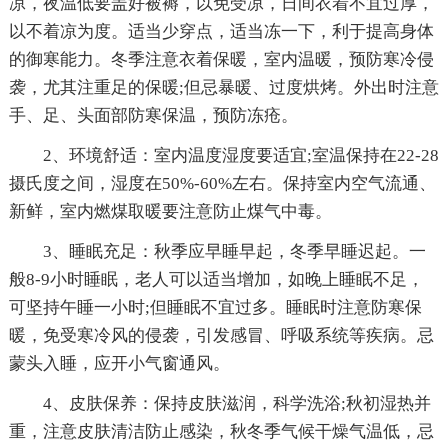
凉，夜温低要盖好被褥，以免受凉，日间衣着不宜过厚，
以不着凉为度。适当少穿点，适当冻一下，利于提高身体
的御寒能力。冬季注意衣着保暖，室内温暖，预防寒冷侵
袭，尤其注重足的保暖;但忌暴暖、过度烘烤。外出时注意
手、足、头面部防寒保温，预防冻疮。
2、环境舒适：室内温度湿度要适宜;室温保持在22-28
摄氏度之间，湿度在50%-60%左右。保持室内空气流通、
新鲜，室内燃煤取暖要注意防止煤气中毒。
3、睡眠充足：秋季应早睡早起，冬季早睡迟起。一
般8-9小时睡眠，老人可以适当增加，如晚上睡眠不足，
可坚持午睡一小时;但睡眠不宜过多。睡眠时注意防寒保
暖，免受寒冷风的侵袭，引发感冒、呼吸系统等疾病。忌
蒙头入睡，应开小气窗通风。
4、皮肤保养：保持皮肤滋润，科学洗浴;秋初湿热并
重，注意皮肤清洁防止感染，秋冬季气候干燥气温低，忌