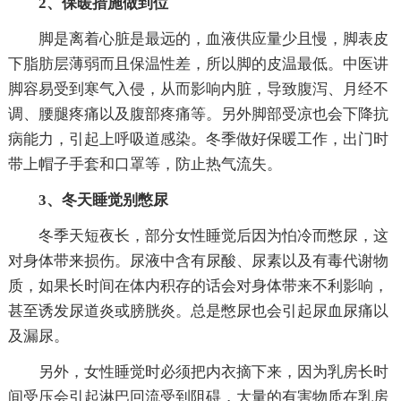
2、保暖措施做到位
脚是离着心脏是最远的，血液供应量少且慢，脚表皮
下脂肪层薄弱而且保温性差，所以脚的皮温最低。中医讲
脚容易受到寒气入侵，从而影响内脏，导致腹泻、月经不
调、腰腿疼痛以及腹部疼痛等。另外脚部受凉也会下降抗
病能力，引起上呼吸道感染。冬季做好保暖工作，出门时
带上帽子手套和口罩等，防止热气流失。
3、冬天睡觉别憋尿
冬季天短夜长，部分女性睡觉后因为怕冷而憋尿，这
对身体带来损伤。尿液中含有尿酸、尿素以及有毒代谢物
质，如果长时间在体内积存的话会对身体带来不利影响，
甚至诱发尿道炎或膀胱炎。总是憋尿也会引起尿血尿痛以
及漏尿。
另外，女性睡觉时必须把内衣摘下来，因为乳房长时
间受压会引起淋巴回流受到阻碍，大量的有害物质在乳房