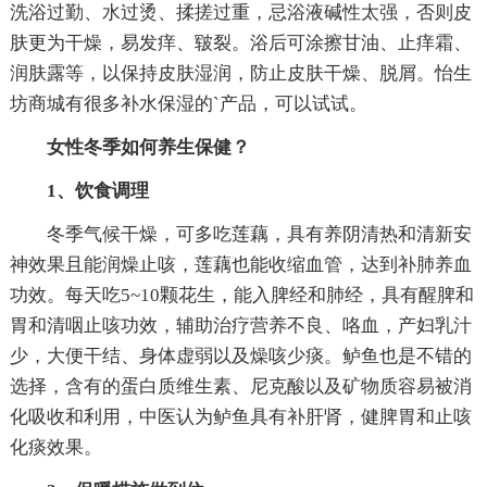
洗浴过勤、水过烫、揉搓过重，忌浴液碱性太强，否则皮
肤更为干燥，易发痒、皲裂。浴后可涂擦甘油、止痒霜、
润肤露等，以保持皮肤湿润，防止皮肤干燥、脱屑。怡生
坊商城有很多补水保湿的`产品，可以试试。
女性冬季如何养生保健？
1、饮食调理
冬季气候干燥，可多吃莲藕，具有养阴清热和清新安
神效果且能润燥止咳，莲藕也能收缩血管，达到补肺养血
功效。每天吃5~10颗花生，能入脾经和肺经，具有醒脾和
胃和清咽止咳功效，辅助治疗营养不良、咯血，产妇乳汁
少，大便干结、身体虚弱以及燥咳少痰。鲈鱼也是不错的
选择，含有的蛋白质维生素、尼克酸以及矿物质容易被消
化吸收和利用，中医认为鲈鱼具有补肝肾，健脾胃和止咳
化痰效果。