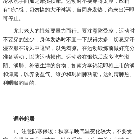
冷水洗手面加之摩擦按摩。运动时不要穿得太厚，应稍
有“冻”感，切勿搞的大汗淋漓，当周身发热，尚未出汗即
可停止。
尤其老人的锻炼要量力而行。要注意防受凉，运动时
不要穿的过少，身体发热时不宜一下脱得太多，切忌穿汗
湿衣服在冷风中逗留，以免着凉。在运动锻炼前做好充分
准备活动，以防运动损伤。运动者在锻炼后应多吃些滋
阴、润肺、补液生津的食物，如南方李锦记即将上市的润
和津露，以养阴益气、维护和巩固肺功能，达到清肺热、
利咽喉的目的。
调养起居
1、注意防寒保暖：秋季早晚气温变化较大，不要贪