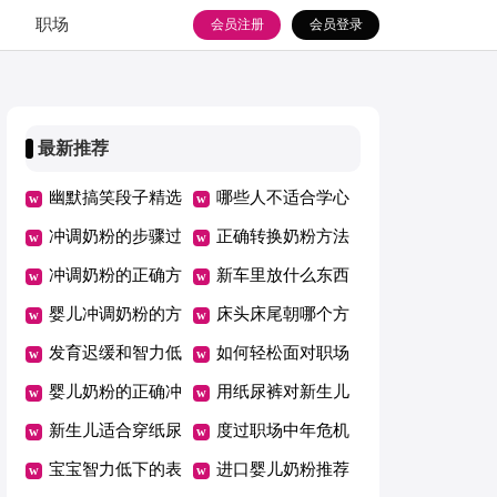
职场
会员注册
会员登录
最新推荐
幽默搞笑段子精选
哪些人不适合学心
冲调奶粉的步骤过
理学
正确转换奶粉方法
程
冲调奶粉的正确方
新车里放什么东西
法是什么
婴儿冲调奶粉的方
可以去味道
床头床尾朝哪个方
法与步骤是什么
发育迟缓和智力低
向好
如何轻松面对职场
下的区别
婴儿奶粉的正确冲
中年危机
用纸尿裤对新生儿
调方法
新生儿适合穿纸尿
有影响吗
度过职场中年危机
裤吗
宝宝智力低下的表
需要做好哪3点
进口婴儿奶粉推荐