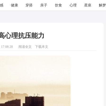
感
健康
穿搭
亲子
饮食
心理
星座
解梦
高心理抗压能力
17:08:28
阅读全文
下载本文