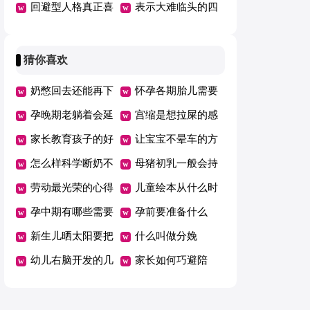
现
回避型人格真正喜
表示大难临头的四
欢人的特征
字成语
猜你喜欢
奶憋回去还能再下
怀孕各期胎儿需要
来吗
孕晚期老躺着会延
的营养
宫缩是想拉屎的感
期吗
家长教育孩子的好
觉吗
让宝宝不晕车的方
方法总结一年级
怎么样科学断奶不
法
母猪初乳一般会持
坑娃
劳动最光荣的心得
续几天
儿童绘本从什么时
体会范文（精选5
孕中期有哪些需要
候开始看有哪些好
孕前要准备什么
篇）
注意的事项
新生儿晒太阳要把
处
什么叫做分娩
衣服脱了吗
幼儿右脑开发的几
家长如何巧避陪
个好方法
考“五大误区”