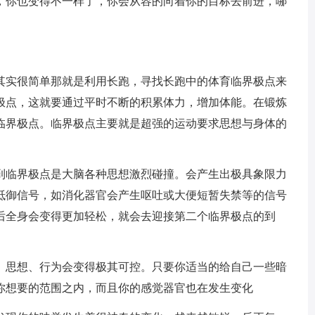
，你也变得不一样了，你会从容的向着你的目标去前进，哪
其实很简单那就是利用长跑，寻找长跑中的体育临界极点来
极点，这就要通过平时不断的积累体力，增加体能。在锻炼
临界极点。临界极点主要就是超强的运动要求思想与身体的
到临界极点是大脑各种思想激烈碰撞。会产生出极具象限力
抵御信号，如消化器官会产生呕吐或大便短暂失禁等的信号
后全身会变得更加轻松，就会去迎接第二个临界极点的到
、思想、行为会变得极其可控。只要你适当的给自己一些暗
你想要的范围之内，而且你的感觉器官也在发生变化