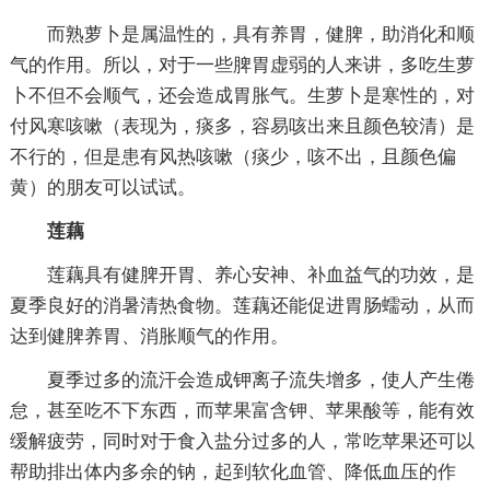
而熟萝卜是属温性的，具有养胃，健脾，助消化和顺
气的作用。所以，对于一些脾胃虚弱的人来讲，多吃生萝
卜不但不会顺气，还会造成胃胀气。生萝卜是寒性的，对
付风寒咳嗽（表现为，痰多，容易咳出来且颜色较清）是
不行的，但是患有风热咳嗽（痰少，咳不出，且颜色偏
黄）的朋友可以试试。
莲藕
莲藕具有健脾开胃、养心安神、补血益气的功效，是
夏季良好的消暑清热食物。莲藕还能促进胃肠蠕动，从而
达到健脾养胃、消胀顺气的作用。
夏季过多的流汗会造成钾离子流失增多，使人产生倦
怠，甚至吃不下东西，而苹果富含钾、苹果酸等，能有效
缓解疲劳，同时对于食入盐分过多的人，常吃苹果还可以
帮助排出体内多余的钠，起到软化血管、降低血压的作