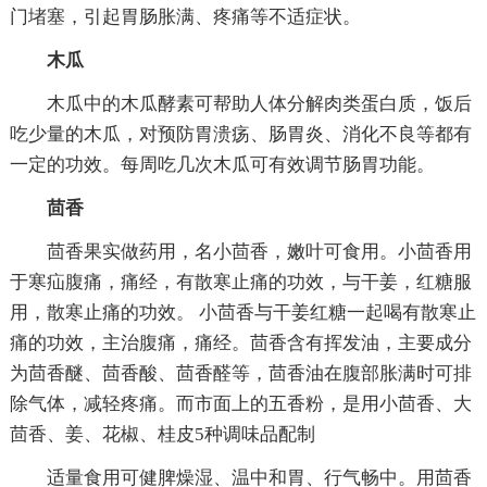
门堵塞，引起胃肠胀满、疼痛等不适症状。
木瓜
木瓜中的木瓜酵素可帮助人体分解肉类蛋白质，饭后
吃少量的木瓜，对预防胃溃疡、肠胃炎、消化不良等都有
一定的功效。每周吃几次木瓜可有效调节肠胃功能。
茴香
茴香果实做药用，名小茴香，嫩叶可食用。小茴香用
于寒疝腹痛，痛经，有散寒止痛的功效，与干姜，红糖服
用，散寒止痛的功效。 小茴香与干姜红糖一起喝有散寒止
痛的功效，主治腹痛，痛经。茴香含有挥发油，主要成分
为茴香醚、茴香酸、茴香醛等，茴香油在腹部胀满时可排
除气体，减轻疼痛。而市面上的五香粉，是用小茴香、大
茴香、姜、花椒、桂皮5种调味品配制
适量食用可健脾燥湿、温中和胃、行气畅中。用茴香