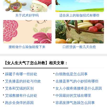
关于武术好学吗
适合床上的瑜伽招式有哪些
腰粗做什么瑜伽能瘦下来
口腔溃疡一般几天自愈
【女人生大气了怎么补救】相关文章：
踢毽子有哪一些好处
白细胞低是怎么回事
艾灸膝盖的好处与功效
去膝盖寒气的小妙招有哪些
艾条和艾绒的区别
女人小腹疼痛腰疼是什么原因
艾绒敷腰有什么好处
中国最好的艾绒在哪里
跑步全身痒的原因
容易发脾气急躁怎么回事