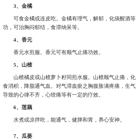
3、金橘
可食金橘或连皮吃。金橘有理气，解郁，化痰醒酒等
功，可治胸闷郁结，食滞纳呆等。
4、香元
香元水煎服。香元可有顺气止痛功效。
5、山楂
山楂橘皮或山楂萝卜籽同煎水服。山楂顺气止痛，化
食消积，降脂通气血。对气滞血瘀之胸腹胀满疼痛，生气
导致的心律不齐，心绞痛等有一定的疗效。
6、莲藕
水煮或凉拌吃，能通气，健脾和胃，养心安神。
7、瓜蒌