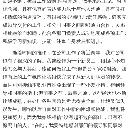
勤勉不懈，极富工作热情;性格开朗，做事果敢主见、时间
观念强。具有优秀的表达能力乐于与他人沟通，具有良好
和熟练的沟通技巧，有很强的协调能力;责任感强，确实完
成领导交付的工作，和公司同事之间能够通力合作，关系
相处融洽而和睦，配合各部门负责人成功地完成各项工作;
积极学习新知识、技能，注重自身发展和进步。
随着时间的推移，在公司工作了将近两年，我对公司
也有了很深的了解。我曾经作为一个新员工，很担心不知
该怎么与人共处，该如何做好工作;但是公司宽松融洽、团
结向上的工作氛围让我很快完成了从新人到职员的转变。
而且刚刚接触本职业市难免出现了一些小差小错，得到领
导和同事的指正;但前事之荐，后事之师，这些经历也不断
让我成熟，在处理各种问题是考虑得更全面，杜绝类似失
误发生。哪怕以后再面对工作中新的困难和挑战，我也将
更加努力，因为我始终相信“没有越不过的高山，只有不
愿爬山的人。”在此，我要特地感谢部门的领导和同事对