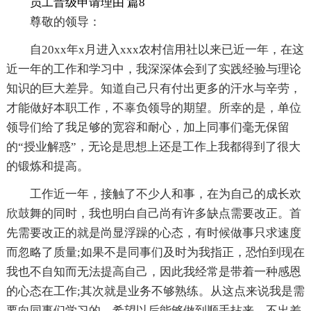
员工晋级申请理由 篇8
尊敬的领导：
自20xx年x月进入xxx农村信用社以来已近一年，在这
近一年的工作和学习中，我深深体会到了实践经验与理论
知识的巨大差异。知道自己只有付出更多的汗水与辛劳，
才能做好本职工作，不辜负领导的期望。所幸的是，单位
领导们给了我足够的宽容和耐心，加上同事们毫无保留
的“授业解惑”，无论是思想上还是工作上我都得到了很大
的锻炼和提高。
工作近一年，接触了不少人和事，在为自己的成长欢
欣鼓舞的同时，我也明白自己尚有许多缺点需要改正。首
先需要改正的就是尚显浮躁的心态，有时候做事只求速度
而忽略了质量;如果不是同事们及时为我指正，恐怕到现在
我也不自知而无法提高自己，因此我经常是带着一种感恩
的心态在工作;其次就是业务不够熟练。从这点来说我是需
要向同事们学习的，希望以后能够做到顺手拈来，不出差