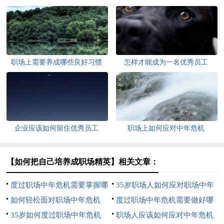
职场上需要养成哪些良好习惯
怎样才能成为一名优秀员工
企业应该如何留住优秀员工
职场上如何应对中年危机
【如何把自己培养成职场精英】相关文章：
度过职场中年危机需要掌握哪
35岁职场人如何应对职场中年
3个技能
如何轻松面对职场中年危机
危机
度过职场中年危机需要做好哪
35岁如何度过职场中年危机
3点
职场人应该如何应对中年危机