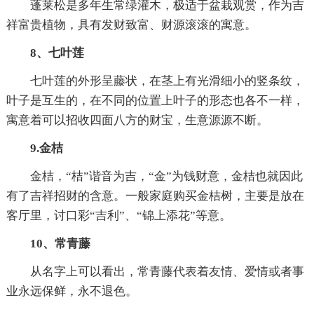
蓬莱松是多年生常绿灌木，极适于盆栽观赏，作为吉
祥富贵植物，具有发财致富、财源滚滚的寓意。
8、七叶莲
七叶莲的外形呈藤状，在茎上有光滑细小的竖条纹，
叶子是互生的，在不同的位置上叶子的形态也各不一样，
寓意着可以招收四面八方的财宝，生意源源不断。
9.金桔
金桔，“桔”谐音为吉，“金”为钱财意，金桔也就因此
有了吉祥招财的含意。一般家庭购买金桔树，主要是放在
客厅里，讨口彩“吉利”、“锦上添花”等意。
10、常青藤
从名字上可以看出，常青藤代表着友情、爱情或者事
业永远保鲜，永不退色。