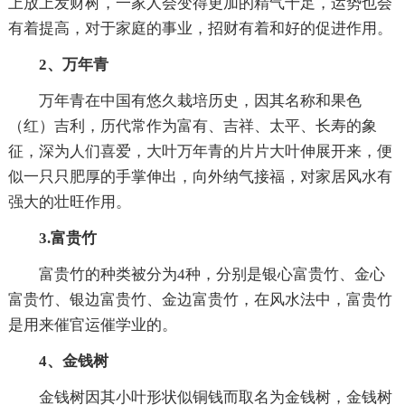
上放上发财树，一家人会变得更加的精气十足，运势也会
有着提高，对于家庭的事业，招财有着和好的促进作用。
2、万年青
万年青在中国有悠久栽培历史，因其名称和果色
（红）吉利，历代常作为富有、吉祥、太平、长寿的象
征，深为人们喜爱，大叶万年青的片片大叶伸展开来，便
似一只只肥厚的手掌伸出，向外纳气接福，对家居风水有
强大的壮旺作用。
3.富贵竹
富贵竹的种类被分为4种，分别是银心富贵竹、金心
富贵竹、银边富贵竹、金边富贵竹，在风水法中，富贵竹
是用来催官运催学业的。
4、金钱树
金钱树因其小叶形状似铜钱而取名为金钱树，金钱树