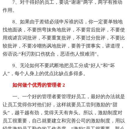
7、对干得好的员工，要说“谢谢”两字，两字有推动
作用。
8、如果由于差错必须申斥谁的话，你一定要单独地
找他面谈，不要拐弯抹角地批评，不要背后批评，不要使
用戏谑言词批评，不要重复批评，不要过分批评，不要比
较批评，不要冷嘲热讽地批评，要善于摆事实，讲道理，
俗语说:“利刃割口伤犹合，恶语伤人恨难消”。
9、无论如何不要武断地把员工分成“好人”和“坏
人”，每个人身上的优点比缺点多得多。
如何做个优秀的管理者 2
一、一个好的管理者要管理好员工，最好的办法就是
让员工觉得你对他们好，这样就要员工尝到激励的“甜
头”，越干越有劲，觉得天天有奔头。所以，激励制度对
员工很重要，自己就要建立和完善公司的激励制度，用以
经常激励员工勤奋的工作态度。“激励”员工很重要，那么