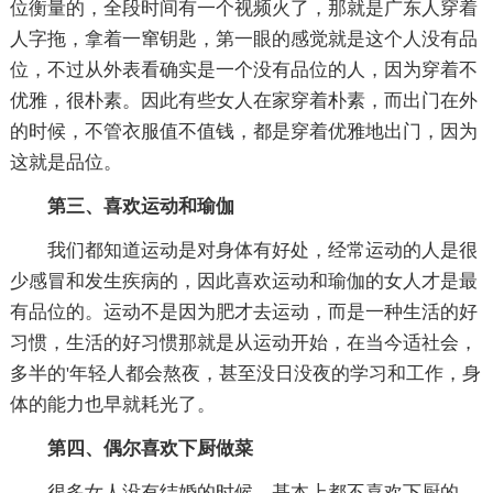
位衡量的，全段时间有一个视频火了，那就是广东人穿着
人字拖，拿着一窜钥匙，第一眼的感觉就是这个人没有品
位，不过从外表看确实是一个没有品位的人，因为穿着不
优雅，很朴素。因此有些女人在家穿着朴素，而出门在外
的时候，不管衣服值不值钱，都是穿着优雅地出门，因为
这就是品位。
第三、喜欢运动和瑜伽
我们都知道运动是对身体有好处，经常运动的人是很
少感冒和发生疾病的，因此喜欢运动和瑜伽的女人才是最
有品位的。运动不是因为肥才去运动，而是一种生活的好
习惯，生活的好习惯那就是从运动开始，在当今适社会，
多半的'年轻人都会熬夜，甚至没日没夜的学习和工作，身
体的能力也早就耗光了。
第四、偶尔喜欢下厨做菜
很多女人没有结婚的时候，基本上都不喜欢下厨的，