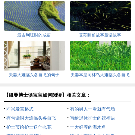
最吉利旺财的成语
艾莎睡前故事童话故事
夫妻大难临头各自飞的句子
夫妻本是同林鸟大难临头各自飞
【纽曼博士谈宝宝如何阅读】相关文章：
即兴发言格式
有的男人一看就有气场
有句话叫大难临头各自飞
写给退休护士的祝福语
护士节给护士送什么花
十大好养的海水鱼