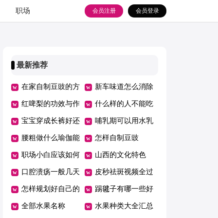
职场
会员注册
会员登录
最新推荐
在家自制豆豉的方
新车味道怎么消除
法
红啤梨的功效与作
什么样的人不能吃
用及营养价值
宝宝穿成长裤好还
西米
哺乳期可以用水乳
是纸尿裤好
腰粗做什么瑜伽能
吗
怎样自制豆豉
瘦下来
职场小白应该如何
山西的文化特色
正确做好职场规划
口腔溃疡一般几天
皮秒祛斑视频全过
自愈
怎样规划好自己的
程
踢毽子有哪一些好
职场生活
全部水果名称
处
水果种类大全汇总