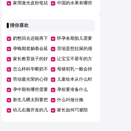
家用激光皮秒笔祛
中国的水果有哪些
斑仪靠谱吗
猜你喜欢
奶憋回去还能再下
怀孕各期胎儿需要
来吗
孕晚期老躺着会延
的营养
宫缩是想拉屎的感
期吗
家长教育孩子的好
觉吗
让宝宝不晕车的方
方法总结一年级
怎么样科学断奶不
法
母猪初乳一般会持
坑娃
劳动最光荣的心得
续几天
儿童绘本从什么时
体会范文（精选5
孕中期有哪些需要
候开始看有哪些好
孕前要准备什么
篇）
注意的事项
新生儿晒太阳要把
处
什么叫做分娩
衣服脱了吗
幼儿右脑开发的几
家长如何巧避陪
个好方法
考“五大误区”