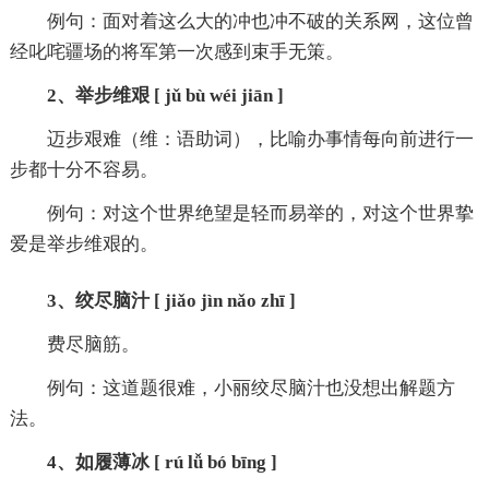
例句：面对着这么大的冲也冲不破的关系网，这位曾
经叱咤疆场的将军第一次感到束手无策。
2、举步维艰 [ jǔ bù wéi jiān ]
迈步艰难（维：语助词），比喻办事情每向前进行一
步都十分不容易。
例句：对这个世界绝望是轻而易举的，对这个世界挚
爱是举步维艰的。
3、绞尽脑汁 [ jiǎo jìn nǎo zhī ]
费尽脑筋。
例句：这道题很难，小丽绞尽脑汁也没想出解题方
法。
4、如履薄冰 [ rú lǚ bó bīng ]