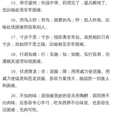
15、弹尽援绝：作战中弹、药用完了，援兵断绝了。
也比喻处境非常困难。
16、穷鸟入怀：穷鸟：困窘的鸟；怀：投入怀抱。比
喻处境困难而投靠别人。
17、寸步千里：寸步：指距离非常短。虽然相距只有
寸步，却如同千里之隔。比喻相见非常困难。
18、行易知难：行：实施；知：知晓。实行容易，但
通晓其道理却很困难。
19、伏虎降龙：伏：屈服；降：用用威力使屈服。用
威力使猛虎和恶龙屈服。形容力量强大，能战胜一切敌人
和困难。
20、不知肉味：原指被美妙的音乐所陶醉，因而辨不
出肉味。后形容专心学习，吃东西辨不出味道。也形容生
活困难，无肉可吃。