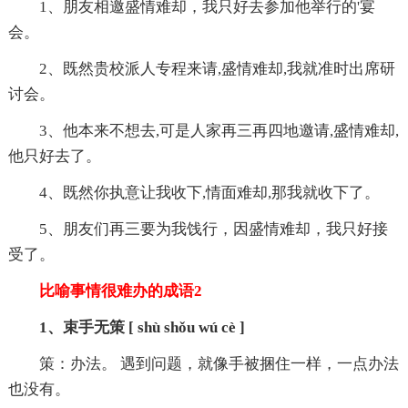
1、朋友相邀盛情难却，我只好去参加他举行的'宴
会。
2、既然贵校派人专程来请,盛情难却,我就准时出席研
讨会。
3、他本来不想去,可是人家再三再四地邀请,盛情难却,
他只好去了。
4、既然你执意让我收下,情面难却,那我就收下了。
5、朋友们再三要为我饯行，因盛情难却，我只好接
受了。
比喻事情很难办的成语2
1、束手无策 [ shù shǒu wú cè ]
策：办法。 遇到问题，就像手被捆住一样，一点办法
也没有。