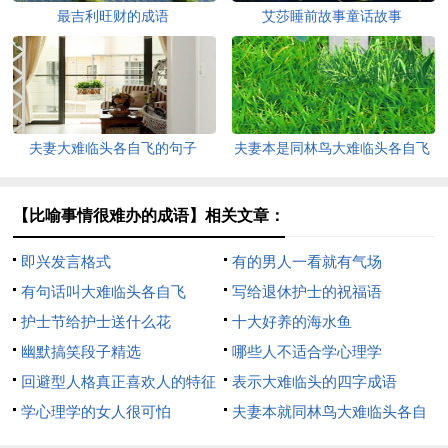
最吉利旺财的成语
艾莎睡前故事童话故事
夫妻大难临头各自飞的句子
夫妻本是同林鸟大难临头各自飞
【比喻事情很难办的成语】相关文章：
即兴发言格式
有的男人一看就有气场
有句话叫大难临头各自飞
写给退休护士的祝福语
护士节给护士送什么花
十大好养的海水鱼
幽默搞笑段子精选
哪些人不适合学心理学
回避型人格真正喜欢人的特征
表示大难临头的四字成语
学心理学的女人很可怕
夫妻本就同林鸟大难临头各自
飞