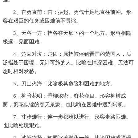
2、奋勇直前：奋：振起。勇气十足地直往前冲。形
容在艰巨的任务或困难前不畏缩。
3、天各一方：指各在天底下的一个地方。形容相隔
极远，见面困难。
4、楚囚对泣：楚囚：原指被俘到晋国的楚国人，后
泛指处于困境，无计可施的人。比喻在情况困难、无法可
想时相对发愁。
5、刀山火海：比喻极其危险和困难的地方。
6、柳暗花明：垂柳浓密，鲜花夺目。形容柳树成
荫，繁花似锦的春天景象。也比喻在困难中遇到转机。
7、寸步难行：连一步都难以进行。形容走路困难。
也比喻处境艰难。
8、冰解冻释：如同冰冻融化一般。比喻困难或障碍