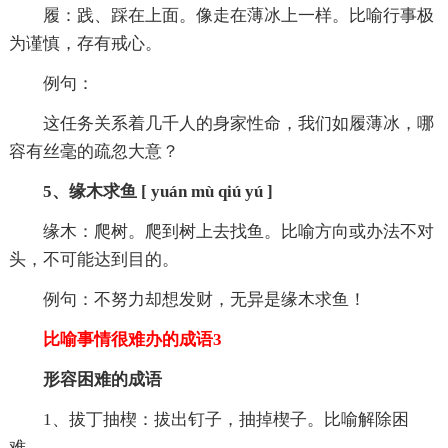
履：践、踩在上面。像走在薄冰上一样。比喻行事极
为谨慎，存有戒心。
例句：
这任务关系着几千人的身家性命，我们如履薄冰，哪
容有丝毫的疏忽大意？
5、缘木求鱼 [ yuán mù qiú yú ]
缘木：爬树。爬到树上去找鱼。比喻方向或办法不对
头，不可能达到目的。
例句：不努力却想发财，无异是缘木求鱼！
比喻事情很难办的成语3
形容困难的成语
1、拔丁抽楔：拔出钉子，抽掉楔子。比喻解除困
难。