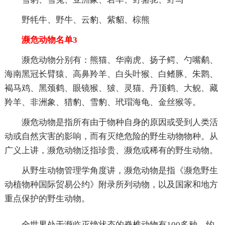
野牦牛、野牛、云豹、紫貂、棕熊
濒危动物名单3
濒危动物分别有：熊猫、华南虎、扬子鳄、勺嘴鹬、
海南黑冠长臂猿、高鼻羚羊、白头叶猴、白鳍豚、朱鹮、
褐马鸡、黑颈鹤、眼镜猴、狓、灵猫、丹顶鹤、大鲵、藏
羚羊、非洲象、猎豹、雪豹、玳瑁海龟、金丝猴等。
濒危动物是指所有由于物种自身的原因或受到人类活
动或自然灾害的影响，而有灭绝危险的野生动物物种。从
广义上讲，濒危动物泛指珍贵、濒危或稀有的野生动物。
从野生动物管理学角度讲，濒危动物是指《濒危野生
动植物种国际贸易公约》附录所列动物，以及国家和地方
重点保护的野生动物。
全世界处于濒临灭绝状态的脊椎动物有100多种，约