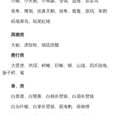
小雕、小天鹅、小苇鷀、雪鴞、血雉、岩雷鸟
燕隼、鹰鴞、疣鼻天鹅、游隼、鸳鸯、原鸡、朱鹮
棕颈犀鸟、棕尾虹雉
两栖类
大鲵、虎纹蛙、细痣疣螈
爬行类
大壁虎、玳瑁、鳄蜥、巨蜥、蟒、山瑞、四爪陆龟、
扬子鳄、鼋
兽、类
白唇鹿、白暨豚、白颊长臂猿、白眉长臂猿
白头叶猴、白掌长臂猿、斑海豹、斑林狸