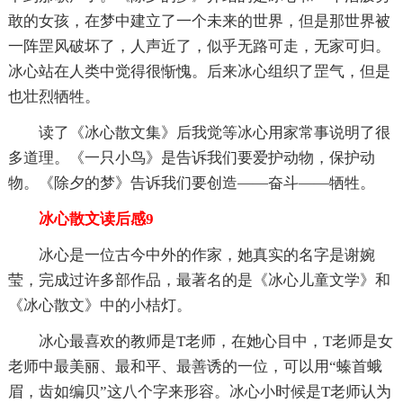
敢的女孩，在梦中建立了一个未来的世界，但是那世界被
一阵罡风破坏了，人声近了，似乎无路可走，无家可归。
冰心站在人类中觉得很惭愧。后来冰心组织了罡气，但是
也壮烈牺牲。
读了《冰心散文集》后我觉等冰心用家常事说明了很
多道理。《一只小鸟》是告诉我们要爱护动物，保护动
物。《除夕的梦》告诉我们要创造——奋斗——牺牲。
冰心散文读后感9
冰心是一位古今中外的作家，她真实的名字是谢婉
莹，完成过许多部作品，最著名的是《冰心儿童文学》和
《冰心散文》中的小桔灯。
冰心最喜欢的教师是T老师，在她心目中，T老师是女
老师中最美丽、最和平、最善诱的一位，可以用“螓首蛾
眉，齿如编贝”这八个字来形容。冰心小时候是T老师认为