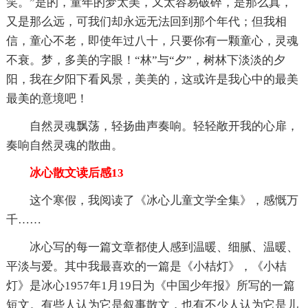
笑。”是的，童年的梦太美，又太容易破碎，是那么真，
又是那么远，可我们却永远无法回到那个年代；但我相
信，童心不老，即使年过八十，只要你有一颗童心，灵魂
不衰。梦，多美的字眼！“林”与“夕”，树林下淡淡的夕
阳，我在夕阳下看风景，美美的，这或许是我心中的最美
最美的意境吧！
自然灵魂飘荡，轻扬曲声奏响。轻轻敞开我的心扉，
奏响自然灵魂的散曲。
冰心散文读后感13
这个寒假，我阅读了《冰心儿童文学全集》，感慨万
千……
冰心写的每一篇文章都使人感到温暖、细腻、温暖、
平淡与爱。其中我最喜欢的一篇是《小桔灯》，《小桔
灯》是冰心1957年1月19日为《中国少年报》所写的一篇
短文。有些人认为它是叙事散文，也有不少人认为它是儿