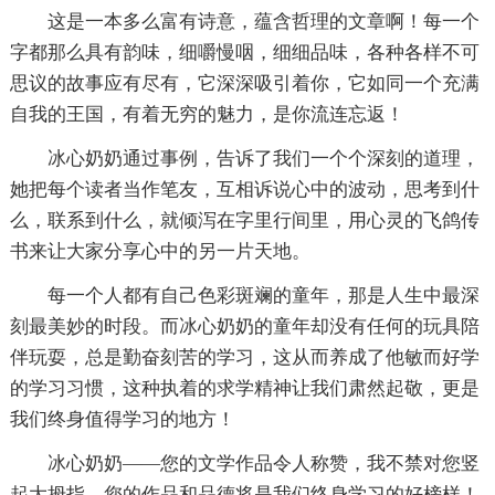
这是一本多么富有诗意，蕴含哲理的文章啊！每一个
字都那么具有韵味，细嚼慢咽，细细品味，各种各样不可
思议的故事应有尽有，它深深吸引着你，它如同一个充满
自我的王国，有着无穷的魅力，是你流连忘返！
冰心奶奶通过事例，告诉了我们一个个深刻的道理，
她把每个读者当作笔友，互相诉说心中的波动，思考到什
么，联系到什么，就倾泻在字里行间里，用心灵的飞鸽传
书来让大家分享心中的另一片天地。
每一个人都有自己色彩斑斓的童年，那是人生中最深
刻最美妙的时段。而冰心奶奶的童年却没有任何的玩具陪
伴玩耍，总是勤奋刻苦的学习，这从而养成了他敏而好学
的学习习惯，这种执着的求学精神让我们肃然起敬，更是
我们终身值得学习的地方！
冰心奶奶——您的文学作品令人称赞，我不禁对您竖
起大拇指，您的作品和品德将是我们终身学习的好榜样！