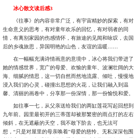
冰心散文读后感3
《往事》的内容非常广泛，有宇宙精妙的探索，有对
生命意义的思考，有对童年欢乐的回忆，有对弱者的同
情，有离别家园的伤感情怀，有旅途的见闻和咏叹，去国
后的乡魂旅思，异国明艳的山色，友谊的温暖……
在一幅幅充满诗情画意的意境中，冰心将我们带进了
她的情感世界，宽广的母爱、欢愉的童年、波澜壮阔的大
海、细腻的情思，这一切自然而然地流露、倾吐，慢慢地
浸入我们的心灵，碰撞出思想的火花，让我们融入到温
馨、清丽的画卷中，分享那一份深情，那一份愉悦和爱。
如往事一七，从父亲送给我们的两缸莲花写起回想到
九年前。园里最初开的三蒂莲却被那繁密的雨点打的左右
倾斜，在无遮蔽的天空，我不敢下阶去，也无法可
想，“只是对屋里的母亲唤着”母爱的慈怜、无私深深包围