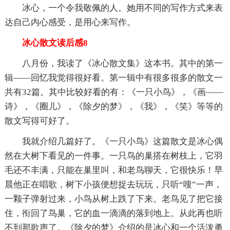
冰心，一个令我敬佩的人。她用不同的写作方式来表
达自己内心感受，是用心来写作。
冰心散文读后感8
八月份，我读了《冰心散文集》这本书。其中的第一
辑——回忆我觉得很好看。第一辑中有很多很多的散文一
共有32篇。其中比较好看的有：《一只小鸟》，《画——
诗》，《圈儿》，《除夕的梦》，《我》，《笑》等等的
散文写得可好了。
我就介绍几篇好了。《一只小鸟》这篇散文是冰心偶
然在大树下看见的一件事。一只鸟的巢搭在树枝上，它羽
毛还不丰满，只能在巢里叫，和老鸟聊天，它很快乐！早
晨他正在唱歌，树下小孩便想捉去玩玩，只听“嗖”一声，
一颗子弹射过来，小鸟从树上跌了下来。老鸟见了把它接
住，衔回了鸟巢，它的血一滴滴的落到地上。从此再也听
不到那歌声了。《除夕的梦》介绍的是冰心和一个活泼勇