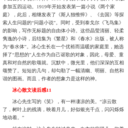
参加五四运动。1919年开始发表第一篇小说《两个家
庭》，此后，相继发表了《斯人独惟悴》、《去国》等探
索人生问题的“问题小说”。同时，受到泰戈尔《飞鸟集》
的影响，写作无标题的自由体小诗。这些晶莹清丽、轻柔
隽逸的小诗，后结集为《繁星》和《春水》出版，被人称
为“春水体”。冰心生长在一个优裕而温暖的家庭里，她选
择了“思想的”人生作为自己讴歌的对象，因此，母爱、童
真和对自然的歌颂就。沉默中，微光里，他们深深的互相
颂赞了。短短的几句，却勾勒了一幅清幽、明丽、自然和
谐的图画。而且，作者的想象力是这样的神。
冰心散文读后感11
冰心先生写的《笑》，有一种凄凉的美。“凉云散
了，树叶上的残滴，映着月儿，好似银光千点，闪闪烁烁
地动着。”