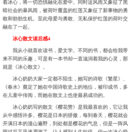
着冰心，将一切恐惧融化在爱中。同时这风雨又象征了黑
暗社会的暴风雨，被荷叶覆盖的红莲又象征了新事物的勇
敢和勃勃生机。至此母爱与勇敢、无私保护红莲的荷叶交
融在了一起。
冰心散文读后感4
我从小就喜欢读书，爱文学。不同的书，都会给我带
来不同的乐趣，可是有一本书却一直滋润着我的心灵，那
就是《冰心散文》。
冰心奶奶大家一定都不陌生，她写的诗歌《繁星》、
《春水》奠定了她在中国诗歌史上的地位，被印成书，多
在儿童中传阅，而她在散文上也使最易成功的。
冰心奶奶写的散文《樱花赞》是我最喜欢的，它让我
从中感悟许多。樱花是日本的骄傲，每到春天，樱花就会
开满日本的漫山遍野，到处都是樱花的气息，但是一阵风
雨过后又迅速凋谢了，让人感到人生短促。但一次冰心奶