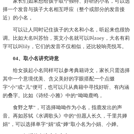
家长们如果想给孩子取个独特、好听的小名，可以选
择一个发音与孩子大名相互呼应（整个或部分的发音接
近）的小名，
可以让人同时记住孩子的大名和小名，听起来也很协
调。比如大名叫苏怡，英文小名就可以叫zoey，大名有莉
字可以叫lily，它们的发音不仅相似，还比较响亮悦耳。
04、取小名讲究诗意
给女孩起小名同样可以参考典籍诗文，家长只需选择
其中一个意境优美、含义美好的字眼搭配一个点缀
字“小”或“儿”便可，也可以只从典籍中寻找好听、有内涵
的叠字。比如《诗经·小雅》中的“呦呦鹿鸣，
食野之苹”，可选择呦呦作为小名，指鹿发出的声
音。再如苏轼《水调歌头》中的“但愿人长久，千里共婵
娟”，可以选择单字“娟”或“婵”取小名为小娟、小婵。