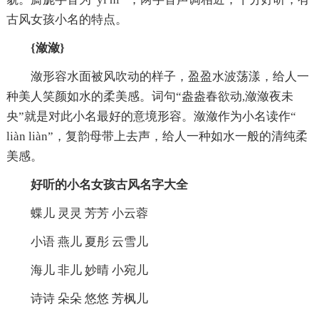
古风女孩小名的特点。
{潋潋}
潋形容水面被风吹动的样子，盈盈水波荡漾，给人一
种美人笑颜如水的柔美感。词句“盎盎春欲动,潋潋夜未
央”就是对此小名最好的意境形容。潋潋作为小名读作“
liàn liàn”，复韵母带上去声，给人一种如水一般的清纯柔
美感。
好听的小名女孩古风名字大全
蝶儿 灵灵 芳芳 小云蓉
小语 燕儿 夏彤 云雪儿
海儿 非儿 妙晴 小宛儿
诗诗 朵朵 悠悠 芳枫儿