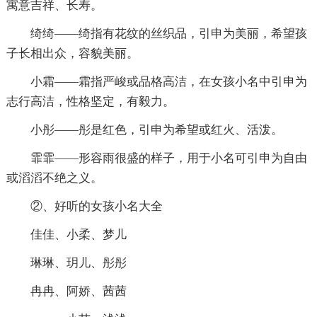
寓意吉祥、长寿。
绮绮——绮指有花纹的丝织品，引申为美丽，希望孩
子长相出众，容貌美丽。
小霜——霜指严峻或品格高洁，在女孩小名中引申为
志行高洁，性格坚定，有毅力。
小彤——彤是红色，引申为希望或红火、活泼。
霏霏——形容雨很盛的样子，用于小名可引申为自由
或滔滔不绝之义。
②、好听的女孩小名大全
佳佳、小柔、梦儿
琳琳、玥儿、彤彤
冉冉、阿娇、茜茜