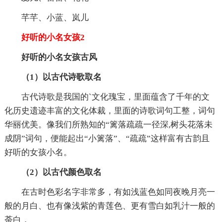
芊芊、小蓝、岚儿
好听的小名女孩2
好听的小名女孩古风
（1）以古代诗歌取名
古代诗歌是我国的`文化瑰宝，里面蕴含了千年的文
化历史遗迹丰富的文化体裁，里面的诗歌词句工整，词句
华丽优美。像我们所熟知的“篱落疏疏一径深,树头花落未
成阴”词句，便能起出“小篱落”、“疏疏”这样富有古韵且
好听的女孩小名。
（2）以古代颜色取名
在古时色彩名字非常多，有如浅蓝色如同夜晚月亮一
般的月白、也有像浅紫的青莲色、更有雪白如乳汁一般的
荼白，