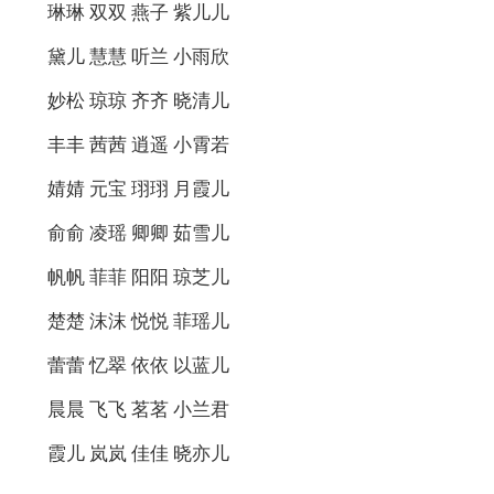
琳琳 双双 燕子 紫儿儿
黛儿 慧慧 听兰 小雨欣
妙松 琼琼 齐齐 晓清儿
丰丰 茜茜 逍遥 小霄若
婧婧 元宝 珝珝 月霞儿
俞俞 凌瑶 卿卿 茹雪儿
帆帆 菲菲 阳阳 琼芝儿
楚楚 沫沫 悦悦 菲瑶儿
蕾蕾 忆翠 依依 以蓝儿
晨晨 飞飞 茗茗 小兰君
霞儿 岚岚 佳佳 晓亦儿