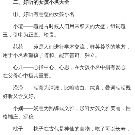
二、好听的女孩小名大全
①、好听有意蕴的女孩小名
小瑄——瑄是古时候人们用来祭天的大璧，组词瑄
玉，引申为正直、珍贵。
苑苑——苑是人们进行学术交流，群英荟萃的地方，
用于小名希望孩子随和、能言善辩、独立。
心儿——心指中心、心思，在女孩小名中指有爱心、
在父母心中极其重要。
滢滢——滢意为清澈，比喻洁白、纯真，叠词滢滢既
好听又含义好。
小娴——娴意为熟练或文雅，形容女孩文雅美丽，性
格端庄、沉稳。
桃子——桃子在古代是神仙的食物，吃了可以长寿，