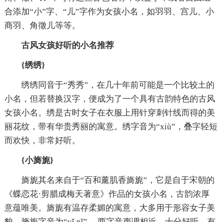
合添加“小”字、“儿”字作为女孩小名，如羽羽、宫儿、小
商羽、角徵儿等等。
古风女孩好听的小名推荐
{绣绣}
绣绣同音于“秀秀”，在几十年前可能是一个比较土的
小名，但若替换汉字，便成为了一个具有古韵特色的古风
女孩小名。绣是古时女子在衣服上用针穿刺针线而得的美
丽花纹，带有华贵秀丽的寓意。绣字音为“xiù”，叠字轻短
而欢快，非常好听。
{小旖旎}
旖旎其名来自于“百和薰肌香旖旎”，它是自于宋朝的
《蝶恋花·剪腊成梅天著意》作品的女孩小名，古韵浓厚
意蕴唯美。旖旎有温存柔媚的寓意，大多用于形容女子美
貌。旖旎字音为“yǐ nǐ” ，两字音声调相近，十分好听，有