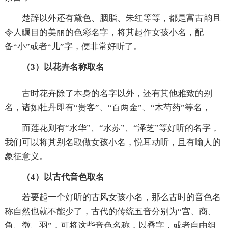
楚辞以外还有黛色、胭脂、朱红等等，都是富古韵且
令人瞩目的美丽的色彩名字，将其起作女孩小名，配
备“小”或者“儿”字，便非常好听了。
（3）以花卉名称取名
古时花卉除了本身的名字以外，还有其他雅致的别
名，诸如牡丹即有“贵客”、“百两金”、“木芍药”等名，
而莲花则有“水华”、“水苏”、“泽芝”等好听的名字，
我们可以将其别名取做女孩小名，悦耳动听，且有喻人的
象征意义。
（4）以古代音色取名
若要起一个好听的古风女孩小名，那么古时的音色名
称自然也就不能少了，古代的传统五音分别为“宫、商、
角、徵、羽”，可将这些音色名称，以叠字，或者自由组