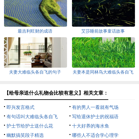
最吉利旺财的成语
艾莎睡前故事童话故事
夫妻大难临头各自飞的句子
夫妻本是同林鸟大难临头各自飞
【给母亲送什么礼物会比较有意义】相关文章：
即兴发言格式
有的男人一看就有气场
有句话叫大难临头各自飞
写给退休护士的祝福语
护士节给护士送什么花
十大好养的海水鱼
幽默搞笑段子精选
哪些人不适合学心理学