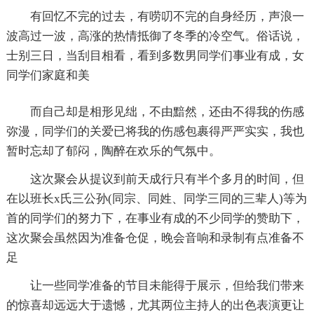
有回忆不完的过去，有唠叨不完的自身经历，声浪一
波高过一波，高涨的热情抵御了冬季的冷空气。俗话说，
士别三日，当刮目相看，看到多数男同学们事业有成，女
同学们家庭和美
而自己却是相形见绌，不由黯然，还由不得我的伤感
弥漫，同学们的关爱已将我的伤感包裹得严严实实，我也
暂时忘却了郁闷，陶醉在欢乐的气氛中。
这次聚会从提议到前天成行只有半个多月的时间，但
在以班长x氏三公孙(同宗、同姓、同学三同的三辈人)等为
首的同学们的努力下，在事业有成的不少同学的赞助下，
这次聚会虽然因为准备仓促，晚会音响和录制有点准备不
足
让一些同学准备的节目未能得于展示，但给我们带来
的惊喜却远远大于遗憾，尤其两位主持人的出色表演更让