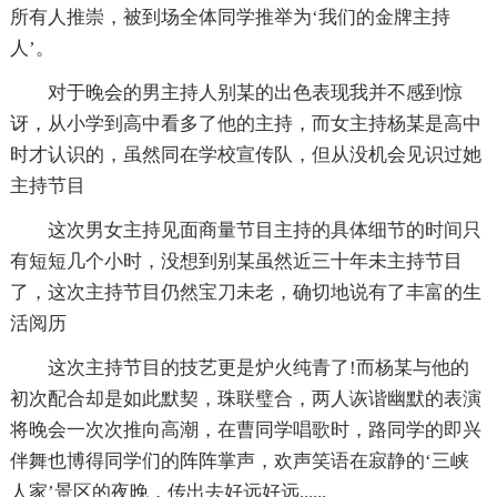
所有人推崇，被到场全体同学推举为‘我们的金牌主持
人’。
对于晚会的男主持人别某的出色表现我并不感到惊
讶，从小学到高中看多了他的主持，而女主持杨某是高中
时才认识的，虽然同在学校宣传队，但从没机会见识过她
主持节目
这次男女主持见面商量节目主持的具体细节的时间只
有短短几个小时，没想到别某虽然近三十年未主持节目
了，这次主持节目仍然宝刀未老，确切地说有了丰富的生
活阅历
这次主持节目的技艺更是炉火纯青了!而杨某与他的
初次配合却是如此默契，珠联璧合，两人诙谐幽默的表演
将晚会一次次推向高潮，在曹同学唱歌时，路同学的即兴
伴舞也博得同学们的阵阵掌声，欢声笑语在寂静的‘三峡
人家’景区的夜晚，传出去好远好远......