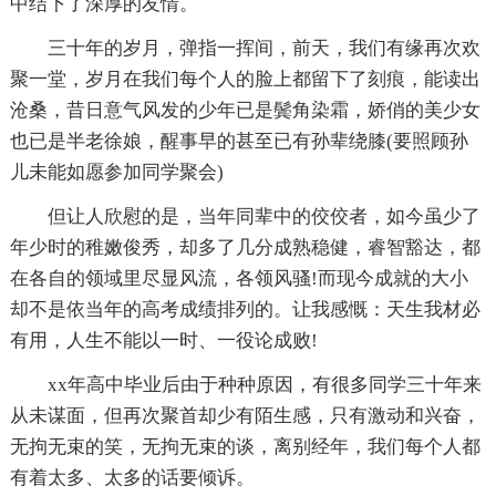
中结下了深厚的友情。
三十年的岁月，弹指一挥间，前天，我们有缘再次欢
聚一堂，岁月在我们每个人的脸上都留下了刻痕，能读出
沧桑，昔日意气风发的少年已是鬓角染霜，娇俏的美少女
也已是半老徐娘，醒事早的甚至已有孙辈绕膝(要照顾孙
儿未能如愿参加同学聚会)
但让人欣慰的是，当年同辈中的佼佼者，如今虽少了
年少时的稚嫩俊秀，却多了几分成熟稳健，睿智豁达，都
在各自的领域里尽显风流，各领风骚!而现今成就的大小
却不是依当年的高考成绩排列的。让我感慨：天生我材必
有用，人生不能以一时、一役论成败!
xx年高中毕业后由于种种原因，有很多同学三十年来
从未谋面，但再次聚首却少有陌生感，只有激动和兴奋，
无拘无束的笑，无拘无束的谈，离别经年，我们每个人都
有着太多、太多的话要倾诉。