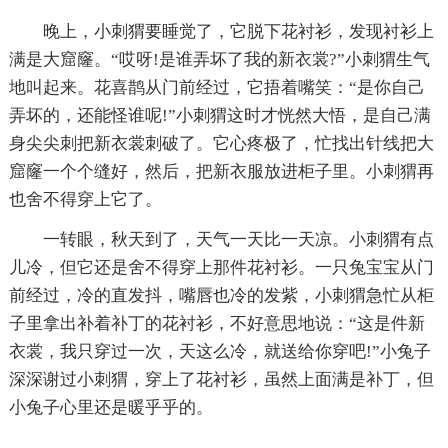
晚上，小刺猬要睡觉了，它脱下花衬衫，发现衬衫上
满是大窟窿。“哎呀!是谁弄坏了我的新衣裳?”小刺猬生气
地叫起来。花喜鹊从门前经过，它捂着嘴笑：“是你自己
弄坏的，还能怪谁呢!”小刺猬这时才恍然大悟，是自己满
身尖尖刺把新衣裳刺破了。它心疼极了，忙找出针线把大
窟窿一个个缝好，然后，把新衣服放进柜子里。小刺猬再
也舍不得穿上它了。
一转眼，秋天到了，天气一天比一天凉。小刺猬有点
儿冷，但它还是舍不得穿上那件花衬衫。一只兔宝宝从门
前经过，冷的直发抖，嘴唇也冷的发紫，小刺猬急忙从柜
子里拿出补着补丁的花衬衫，不好意思地说：“这是件新
衣裳，我只穿过一次，天这么冷，就送给你穿吧!”小兔子
深深谢过小刺猬，穿上了花衬衫，虽然上面满是补丁，但
小兔子心里还是暖乎乎的。