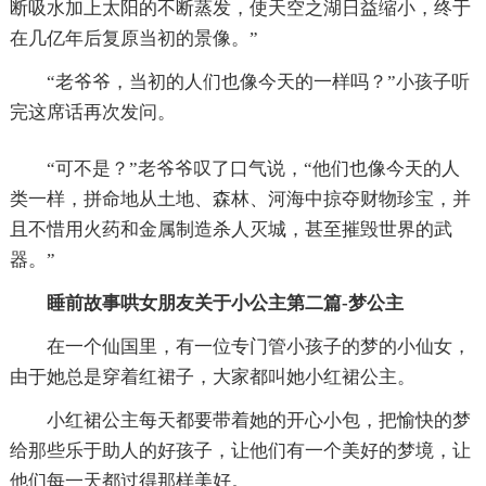
断吸水加上太阳的不断蒸发，使天空之湖日益缩小，终于
在几亿年后复原当初的景像。”
“老爷爷，当初的人们也像今天的一样吗？”小孩子听
完这席话再次发问。
“可不是？”老爷爷叹了口气说，“他们也像今天的人
类一样，拼命地从土地、森林、河海中掠夺财物珍宝，并
且不惜用火药和金属制造杀人灭城，甚至摧毁世界的武
器。”
睡前故事哄女朋友关于小公主第二篇-梦公主
在一个仙国里，有一位专门管小孩子的梦的小仙女，
由于她总是穿着红裙子，大家都叫她小红裙公主。
小红裙公主每天都要带着她的开心小包，把愉快的梦
给那些乐于助人的好孩子，让他们有一个美好的梦境，让
他们每一天都过得那样美好。