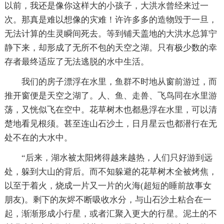
以前，我还是像你这样大的小孩子，大洪水曾经来过一
次。那真是难以想像的灾难！许许多多的造物毁于一旦，
无法计算的生灵瞬间死去。等到铺天盖地的大洪水总算宁
静下来，却形成了无所不包的天空之湖。只有极少数的幸
存者最终适应了无法逃脱的水中生活。
我们的房子漂浮在水里，鱼群不时地从窗前游过，而
推开窗便是天空之湖了。人、鱼、走兽、飞鸟同在水里游
荡，又恍似飞在空中。花草树木也都悬浮在水里，可以清
楚地看见根须。甚至连山石沙土，日月星云也都潜行在无
处不在的大水中。
“后来，湖水被太阳烤得越来越热，人们只好游到远
处，躲到大山的背后。而不知躲避的花草树木全被烤焦，
以至于着火，烧成一片又一片的火海(超短的睡前故事女
朋友)。剩下的灰烬不断吸收水分，与山石沙土粘合在一
起，渐渐形成小行星，或者汇聚入更大的行星。泥土的不