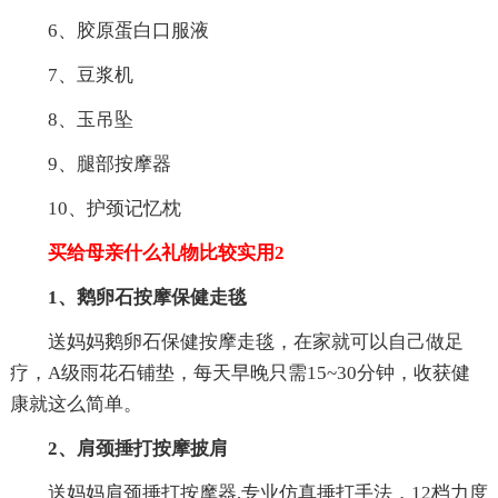
6、胶原蛋白口服液
7、豆浆机
8、玉吊坠
9、腿部按摩器
10、护颈记忆枕
买给母亲什么礼物比较实用2
1、鹅卵石按摩保健走毯
送妈妈鹅卵石保健按摩走毯，在家就可以自己做足
疗，A级雨花石铺垫，每天早晚只需15~30分钟，收获健
康就这么简单。
2、肩颈捶打按摩披肩
送妈妈肩颈捶打按摩器,专业仿真捶打手法，12档力度