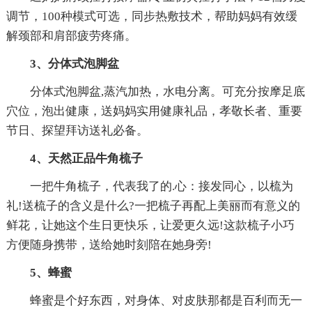
调节，100种模式可选，同步热敷技术，帮助妈妈有效缓
解颈部和肩部疲劳疼痛。
3、分体式泡脚盆
分体式泡脚盆,蒸汽加热，水电分离。可充分按摩足底
穴位，泡出健康，送妈妈实用健康礼品，孝敬长者、重要
节日、探望拜访送礼必备。
4、天然正品牛角梳子
一把牛角梳子，代表我了的.心：接发同心，以梳为
礼!送梳子的含义是什么?一把梳子再配上美丽而有意义的
鲜花，让她这个生日更快乐，让爱更久远!这款梳子小巧
方便随身携带，送给她时刻陪在她身旁!
5、蜂蜜
蜂蜜是个好东西，对身体、对皮肤那都是百利而无一