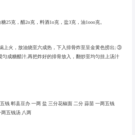
糖25克，醋2o克，料酒1o克，盐3克，油1ooo克。
锅上火，放油烧至六成热，下入排骨炸至呈金黄色捞出; ③
搅匀成糖醋汁,再把炸好的排骨放入，翻炒至均匀挂上汤汁
两五钱 郫县豆办 一两 盐 三分花椒面 二分 蒜苗 一两五钱
一两五钱汤 八两