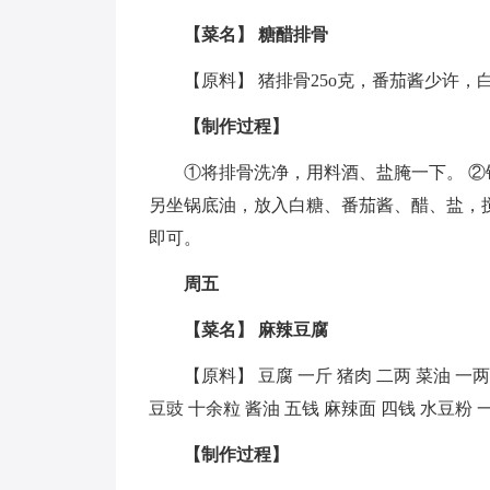
【菜名】 糖醋排骨
【原料】 猪排骨25o克，番茄酱少许，白
【制作过程】
①将排骨洗净，用料酒、盐腌一下。 ②
另坐锅底油，放入白糖、番茄酱、醋、盐，
即可。
周五
【菜名】 麻辣豆腐
【原料】 豆腐 一斤 猪肉 二两 菜油 一
豆豉 十余粒 酱油 五钱 麻辣面 四钱 水豆粉 
【制作过程】