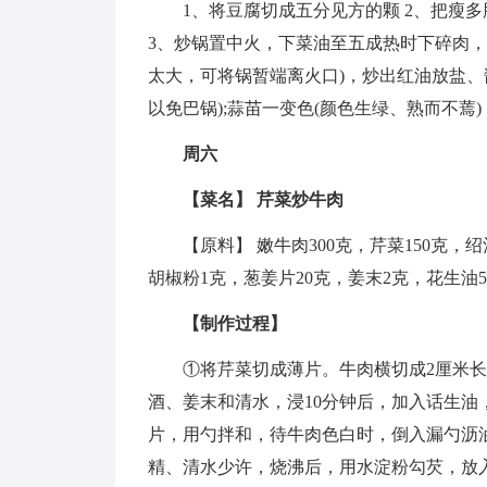
1、将豆腐切成五分见方的颗 2、把瘦
3、炒锅置中火，下菜油至五成热时下碎肉，
太大，可将锅暂端离火口)，炒出红油放盐、
以免巴锅);蒜苗一变色(颜色生绿、熟而不蔫
周六
【菜名】 芹菜炒牛肉
【原料】 嫩牛肉300克，芹菜150克，
胡椒粉1克，葱姜片20克，姜末2克，花生油
【制作过程】
①将芹菜切成薄片。牛肉横切成2厘米
酒、姜末和清水，浸10分钟后，加入话生油
片，用勺拌和，待牛肉色白时，倒入漏勺沥
精、清水少许，烧沸后，用水淀粉勾芡，放