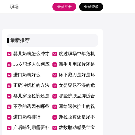
职场
会员注册
会员登录
最新推荐
婴儿奶粉怎么冲才
度过职场中年危机
是正确的
35岁职场人如何应
需要掌握哪3个技
新生儿用尿片还是
对职场中年危机
进口奶粉好么
能
用纸尿裤
床下藏刀是好是坏
正确冲奶粉的方法
呢
女婴穿尿不湿的危
婴儿穿拉拉裤还是
害
哪些护肤品牌适合
纸尿裤好
不孕的诱因有哪些
哺乳期用
写给退休护士的祝
进口奶粉排行
福语
穿拉拉裤还是尿不
产后哺乳期需要补
湿
数数胎动感受宝宝