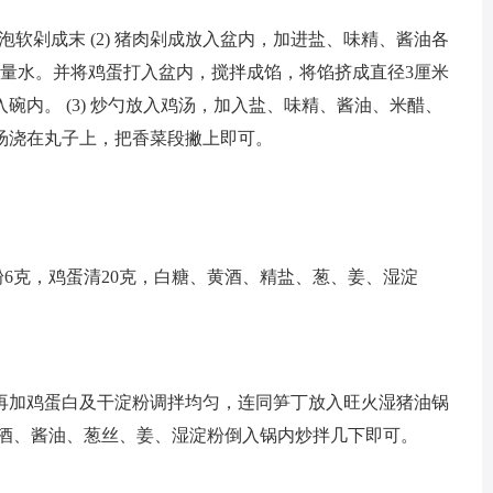
米泡软剁成末 (2) 猪肉剁成放入盆内，加进盐、味精、酱油各
适量水。并将鸡蛋打入盆内，搅拌成馅，将馅挤成直径3厘米
碗内。 (3) 炒勺放入鸡汤，加入盐、味精、酱油、米醋、
汤浇在丸子上，把香菜段撇上即可。
淀粉6克，鸡蛋清20克，白糖、黄酒、精盐、葱、姜、湿淀
再加鸡蛋白及干淀粉调拌均匀，连同笋丁放入旺火湿猪油锅
将酒、酱油、葱丝、姜、湿淀粉倒入锅内炒拌几下即可。