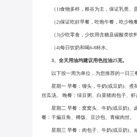
（1)食物多样，粮谷为主，保证乳类、
（2)保证吃好早餐，吃饱午餐，吃少晚餐，
（3)少吃零食，少饮用含糖及碳酸类饮
（4)每日饮奶和喝6-8杯水。
3、全天用油均建议用色拉油25克。
以下按一周为单位，为您推荐的一日三
星期一 早餐：馒头，牛奶(或豆奶)、
丝瓜汤。 晚餐：绿豆粥、白菜猪肉包子、虾
星期二 早餐：窝窝头、牛奶(或豆奶)
餐：干煸豆角、稀饭、豆沙包、青椒肉丝。
星期三 早餐：肉包子、牛奶(或豆奶)