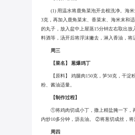
(1) 用温水将鹿角菜泡开去根洗净。海
3克，再加入鹿角菜末、香菜末、海米末和
的丸子，放入盆中上屉蒸15分钟左右取出放入
料酒等，汤开后将浮沫撇去，淋入香油，将
周三
【菜名】 葱爆鸡丁
【原料】 鸡腿肉150克，笋50克，干
粉、酱油适量。
【制作过程】
①将鸡肉切成小丁，撒上精盐腌一下，
内炒10多分钟，沥去油。 ②将葱切成丝，
周四