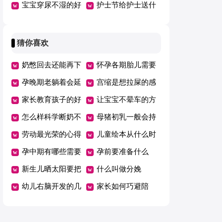
充什么
宝宝穿尿不湿的好
的快乐
护士节给护士送什
处与弊端
么花
猜你喜欢
奶憋回去还能再下
怀孕各期胎儿需要
来吗
孕晚期老躺着会延
的营养
宫缩是想拉屎的感
期吗
家长教育孩子的好
觉吗
让宝宝不晕车的方
方法总结一年级
怎么样科学断奶不
法
母猪初乳一般会持
坑娃
劳动最光荣的心得
续几天
儿童绘本从什么时
体会范文（精选5
孕中期有哪些需要
候开始看有哪些好
孕前要准备什么
篇）
注意的事项
新生儿晒太阳要把
处
什么叫做分娩
衣服脱了吗
幼儿右脑开发的几
家长如何巧避陪
个好方法
考“五大误区”