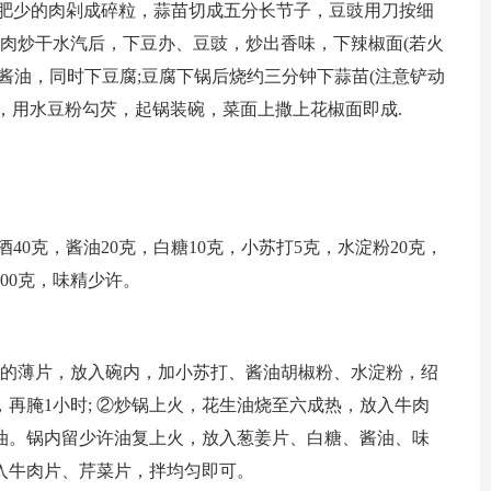
多肥少的肉剁成碎粒，蒜苗切成五分长节子，豆豉用刀按细
肉炒干水汽后，下豆办、豆豉，炒出香味，下辣椒面(若火
酱油，同时下豆腐;豆腐下锅后烧约三分钟下蒜苗(注意铲动
)，用水豆粉勾芡，起锅装碗，菜面上撒上花椒面即成.
绍酒40克，酱油20克，白糖10克，小苏打5克，水淀粉20克，
500克，味精少许。
长的薄片，放入碗内，加小苏打、酱油胡椒粉、水淀粉，绍
，再腌1小时; ②炒锅上火，花生油烧至六成热，放入牛肉
油。锅内留少许油复上火，放入葱姜片、白糖、酱油、味
入牛肉片、芹菜片，拌均匀即可。