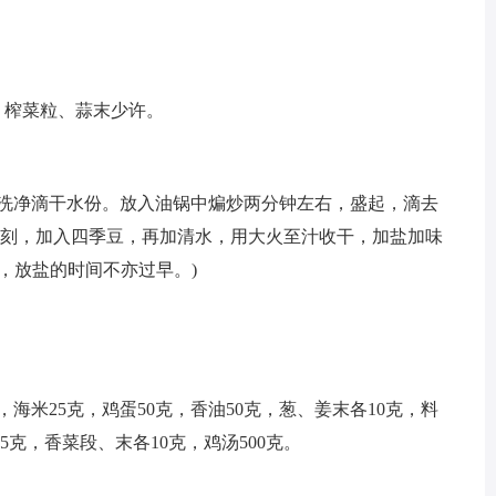
、榨菜粒、蒜末少许。
，洗净滴干水份。放入油锅中煸炒两分钟左右，盛起，滴去
片刻，加入四季豆，再加清水，用大火至汁收干，加盐加味
，放盐的时间不亦过早。)
克，海米25克，鸡蛋50克，香油50克，葱、姜末各10克，料
15克，香菜段、末各10克，鸡汤500克。