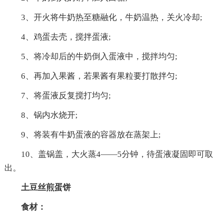
3、开火将牛奶热至糖融化，牛奶温热，关火冷却;
4、鸡蛋去壳，搅拌蛋液;
5、将冷却后的牛奶倒入蛋液中，搅拌均匀;
6、再加入果酱，若果酱有果粒要打散拌匀;
7、将蛋液反复搅打均匀;
8、锅内水烧开;
9、将装有牛奶蛋液的容器放在蒸架上;
10、盖锅盖，大火蒸4——5分钟，待蛋液凝固即可取
出。
土豆丝煎蛋饼
食材：