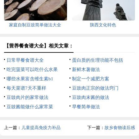
家庭自制豆豉简单做法大全
陕西文化特色
【营养餐食谱大全】相关文章：
日常早餐食谱大全
蛋白质的生理功能不包括
吃完菠菜可以吃什么水果
新鲜木薯做法
哪些水果富含维生素b1
制定一个减肥方案
每天菜谱7天不重样
豆豉肉正宗的做法窍门
豆豉肉片的家常做法
豆豉肉末酱的做法
豆豉酱能做什么家常菜
早餐简单做法
上一篇：
儿童提高免疫力补品
下一篇：
故乡食物读后感