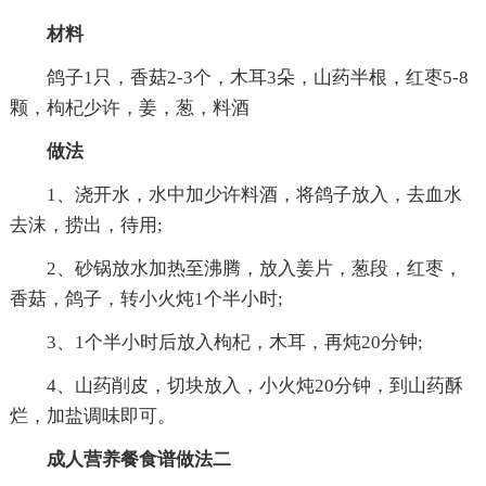
材料
鸽子1只，香菇2-3个，木耳3朵，山药半根，红枣5-8
颗，枸杞少许，姜，葱，料酒
做法
1、浇开水，水中加少许料酒，将鸽子放入，去血水
去沫，捞出，待用;
2、砂锅放水加热至沸腾，放入姜片，葱段，红枣，
香菇，鸽子，转小火炖1个半小时;
3、1个半小时后放入枸杞，木耳，再炖20分钟;
4、山药削皮，切块放入，小火炖20分钟，到山药酥
烂，加盐调味即可。
成人营养餐食谱做法二