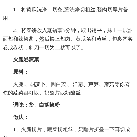
1、将黄瓜洗净，切条;葱洗净切粗丝;酱肉切厚片备
用。
2、将春饼放入蒸锅蒸5分钟，取出铺平，抹上一层甜
面酱和辣椒酱，然后摆上酱肉、黄瓜条和葱丝，包裹严实
卷成卷状，斜刀一切为二就可以了。
火腿卷蔬菜
原料：
火腿.、胡萝卜、圆白菜.、洋葱、芦笋、蘑菇等你喜
欢的蔬菜都可以、奶酪片或奶酪丝
调味：盐、白胡椒粉
做法：
1、火腿切片，蔬菜切粗丝，奶酪片折叠一下再切成