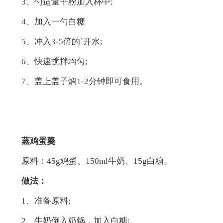
3、勺适量干粉加入杯中;
4、加入一勺白糖
5、冲入3-5倍的`开水;
6、快速搅拌均匀;
7、盖上盖子焖1-2分钟即可食用。
蒸鸡蛋羹
原料：45g鸡蛋、150ml牛奶、15g白糖。
做法：
1、准备原料;
2、牛奶倒入奶锅，加入白糖;