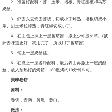
2、准备好配料：虾、玉米、培根、青红甜椒和马苏
奶酪。
3、虾去头去壳去虾线，切成小丁焯熟，培根切成小
条、甜玉米粒焯熟，青红椒切成小丁。
4、在面包上抹上一层番茄酱，撒上少许披萨草。(披
萨酱味道更好，我用完了，所以用了番茄酱)
5、铺上一层奶酪丝。
6、在撒上一层各种配料，最后表面再撒上一层奶酪
丝，放入预热好的烤箱，180度烤约10分钟即可。
美味卷饼
原料：
春饼，酱肉，黄瓜，葱白。
做法：