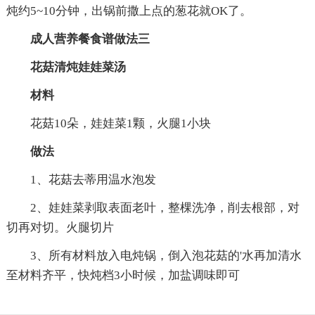
炖约5~10分钟，出锅前撒上点的葱花就OK了。
成人营养餐食谱做法三
花菇清炖娃娃菜汤
材料
花菇10朵，娃娃菜1颗，火腿1小块
做法
1、花菇去蒂用温水泡发
2、娃娃菜剥取表面老叶，整棵洗净，削去根部，对
切再对切。火腿切片
3、所有材料放入电炖锅，倒入泡花菇的'水再加清水
至材料齐平，快炖档3小时候，加盐调味即可