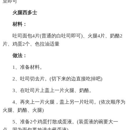
里即可
火腿西多士
材料：
吐司面包4片(普通的白吐司即可)、火腿4片、奶酪2
片、鸡蛋2个、色拉油适量
做法：
1、准备材料。
2、吐司切去片。(切下来的边直接吃掉吧)
3、在吐司片上盖上一片火腿、奶酪。
4、再夹上一片火腿，盖上另一片吐司。(依次顺序为
火腿、奶酪、火腿)
5、准备2个鸡蛋打散成蛋液。(装蛋液的碗要大一
点，因为面包要放进去蘸蛋液)