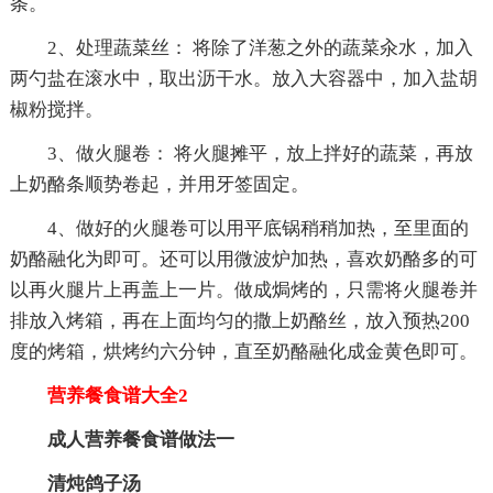
条。
2、处理蔬菜丝： 将除了洋葱之外的蔬菜汆水，加入
两勺盐在滚水中，取出沥干水。放入大容器中，加入盐胡
椒粉搅拌。
3、做火腿卷： 将火腿摊平，放上拌好的蔬菜，再放
上奶酪条顺势卷起，并用牙签固定。
4、做好的火腿卷可以用平底锅稍稍加热，至里面的
奶酪融化为即可。还可以用微波炉加热，喜欢奶酪多的可
以再火腿片上再盖上一片。做成焗烤的，只需将火腿卷并
排放入烤箱，再在上面均匀的撒上奶酪丝，放入预热200
度的烤箱，烘烤约六分钟，直至奶酪融化成金黄色即可。
营养餐食谱大全2
成人营养餐食谱做法一
清炖鸽子汤