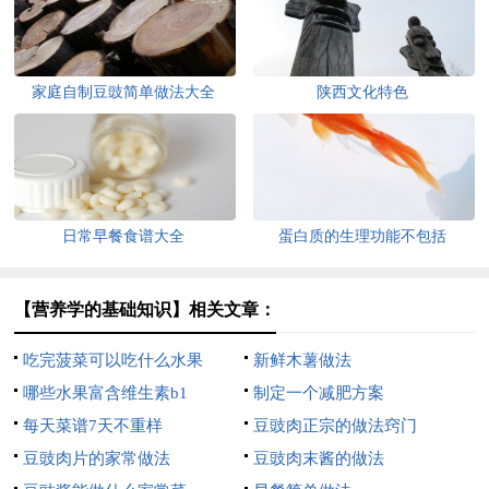
家庭自制豆豉简单做法大全
陕西文化特色
日常早餐食谱大全
蛋白质的生理功能不包括
【营养学的基础知识】相关文章：
吃完菠菜可以吃什么水果
新鲜木薯做法
哪些水果富含维生素b1
制定一个减肥方案
每天菜谱7天不重样
豆豉肉正宗的做法窍门
豆豉肉片的家常做法
豆豉肉末酱的做法