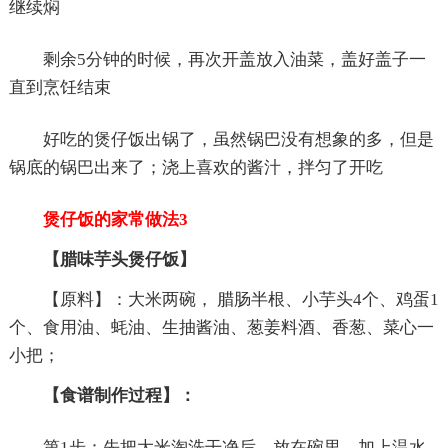
继续焖
剩余5分钟的时候，再次开盖放入油菜，盖好盖子一
直到烹饪结束
好吃的煲仔饭出锅了，虽然锅巴没有想象的多，但是
锅底的锅巴出来了；浇上喜欢的酱汁，拌匀了开吃
煲仔饭的家常做法3
【腊味芋头煲仔饭】
【原料】：大米两碗， 腊肠半根、小芋头4个、鸡蛋1
个、食用油、蚝油、生抽酱油、葱姜料酒、香葱、菜心一
小把；
【食谱制作过程】：
第1步：先把大米淘洗干净后，放在碗里，加上温水