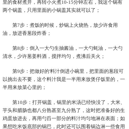
里的食材煮开，再转小火煮10-15分钟左右，我这个锅有
两个锅盖，只用里面的小锅盖其实就可以了；
第7步：煮饭的时候，炒锅上火烧热，放少许食用
油，放进香葱段炸香；
第8步：倒入一大勺生抽酱油，一大勺蚝油，一大勺
清水，少许葱姜料酒，搅拌均匀，煮沸后关火；
第9步：把做好的'料汁倒进小碗里，把里面的葱段可
以挑出去不要，这个料汁我是一半用来放煲仔饭里的，一
半用来放菜心里的；
第10步：打开锅盖，锅里的米汤已经快没了，大米、
芋头和腊肠也都八分熟甚至九分熟了，这时把准备好的生
鸡蛋放进去，再用勺舀一部分的料汁均匀地淋在表面；如
果想吃米饭底部的锅巴，此时还可以围着锅边淋一些食用