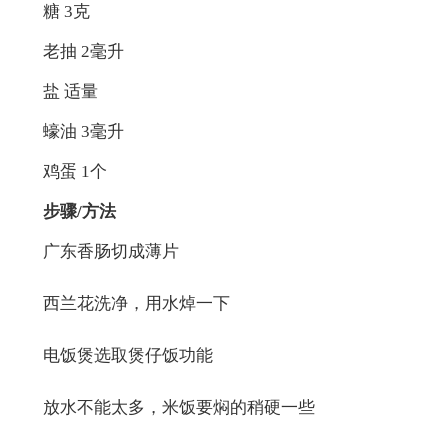
糖 3克
老抽 2毫升
盐 适量
蠔油 3毫升
鸡蛋 1个
步骤/方法
广东香肠切成薄片
西兰花洗净，用水焯一下
电饭煲选取煲仔饭功能
放水不能太多，米饭要焖的稍硬一些