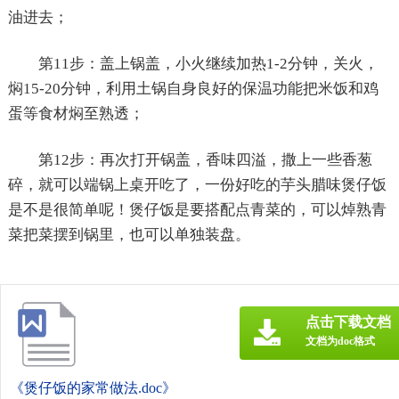
油进去；
第11步：盖上锅盖，小火继续加热1-2分钟，关火，
焖15-20分钟，利用土锅自身良好的保温功能把米饭和鸡
蛋等食材焖至熟透；
第12步：再次打开锅盖，香味四溢，撒上一些香葱
碎，就可以端锅上桌开吃了，一份好吃的芋头腊味煲仔饭
是不是很简单呢！煲仔饭是要搭配点青菜的，可以焯熟青
菜把菜摆到锅里，也可以单独装盘。
点击下载文档
文档为doc格式
《煲仔饭的家常做法.doc》