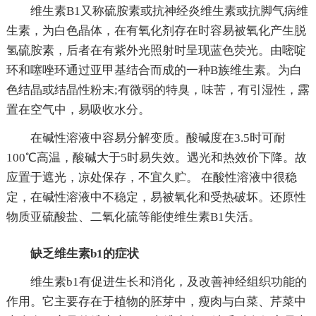
维生素B1又称硫胺素或抗神经炎维生素或抗脚气病维
生素，为白色晶体，在有氧化剂存在时容易被氧化产生脱
氢硫胺素，后者在有紫外光照射时呈现蓝色荧光。由嘧啶
环和噻唑环通过亚甲基结合而成的一种B族维生素。为白
色结晶或结晶性粉末;有微弱的特臭，味苦，有引湿性，露
置在空气中，易吸收水分。
在碱性溶液中容易分解变质。酸碱度在3.5时可耐
100℃高温，酸碱大于5时易失效。遇光和热效价下降。故
应置于遮光，凉处保存，不宜久贮。 在酸性溶液中很稳
定，在碱性溶液中不稳定，易被氧化和受热破坏。还原性
物质亚硫酸盐、二氧化硫等能使维生素B1失活。
缺乏维生素b1的症状
维生素b1有促进生长和消化，及改善神经组织功能的
作用。它主要存在于植物的胚芽中，瘦肉与白菜、芹菜中