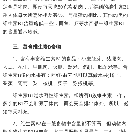
定全是猪肉。即便每天吃50克瘦猪肉，所得到的维生素B1
距人体每天所需还相差甚远。与瘦猪肉相比，其他肉类的
维生素B1含量略低一些，而鱼、虾等水产品中维生素B1
的含量通常较低。
三、富含维生素B食物
1、含有丰富维生素B1的食品：小麦胚芽、猪腿肉、
大豆、花生、里肌肉、火腿、黑米、鸡肝、胚芽米等。含
维生素B多的水果有：西红柿(它也可以算做水果)橘子、
香蕉、葡萄、梨、核桃、栗子，弥猴桃等。
维生素B1是水溶性维生素。和所有B族维生素一样，
多余的B1不会贮藏于体内，而会完全排出体外。所以，必
须每天补充。
2、维生素B2在一般食物中含量都不算高，但动物内
脏含维生素B2很丰富，尤其是肝脏含量最高。其他动物性