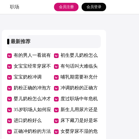
职场
会员注册
会员登录
最新推荐
有的男人一看就有
初生婴儿奶粉怎么
气场
女宝宝经常穿尿不
冲泡
有句话叫大难临头
湿好吗
宝宝奶粉冲调
各自飞
哺乳期需要补充什
奶粉正确的冲泡方
么营养
冲调奶粉的正确方
法
婴儿奶粉怎么冲才
法注意事项
度过职场中年危机
是正确的
35岁职场人如何应
需要掌握哪3个技
新生儿用尿片还是
对职场中年危机
进口奶粉好么
能
用纸尿裤
床下藏刀是好是坏
正确冲奶粉的方法
呢
女婴穿尿不湿的危