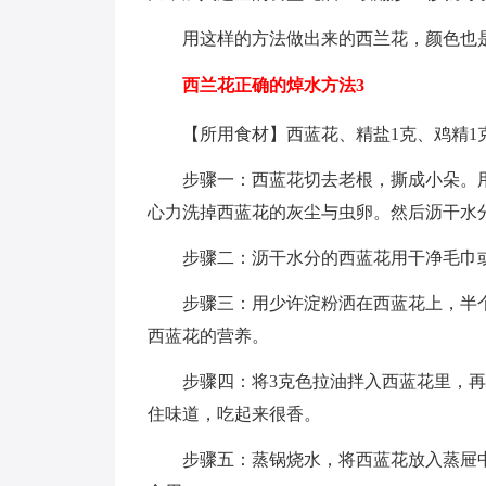
用这样的方法做出来的西兰花，颜色也
西兰花正确的焯水方法3
【所用食材】西蓝花、精盐1克、鸡精1
步骤一：西蓝花切去老根，撕成小朵。
心力洗掉西蓝花的灰尘与虫卵。然后沥干水
步骤二：沥干水分的西蓝花用干净毛巾
步骤三：用少许淀粉洒在西蓝花上，半
西蓝花的营养。
步骤四：将3克色拉油拌入西蓝花里，再
住味道，吃起来很香。
步骤五：蒸锅烧水，将西蓝花放入蒸屉