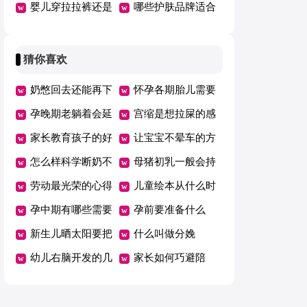
婴儿穿拉拉裤还是
害
哪些护肤品牌适合
纸尿裤好
哺乳期用
猜你喜欢
奶憋回去还能再下
怀孕各期胎儿需要
来吗
孕晚期老躺着会延
的营养
宫缩是想拉屎的感
期吗
家长教育孩子的好
觉吗
让宝宝不晕车的方
方法总结一年级
怎么样科学断奶不
法
母猪初乳一般会持
坑娃
劳动最光荣的心得
续几天
儿童绘本从什么时
体会范文（精选5
孕中期有哪些需要
候开始看有哪些好
孕前要准备什么
篇）
注意的事项
新生儿晒太阳要把
处
什么叫做分娩
衣服脱了吗
幼儿右脑开发的几
家长如何巧避陪
个好方法
考“五大误区”