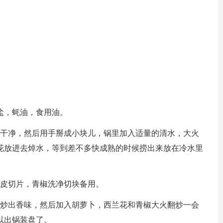
盐，蚝油，食用油。
洗干净，然后用手掰成小块儿，锅里加入适量的清水，大火
花放进去焯水，等到差不多快成熟的时候捞出来放在冷水里
去皮切片，青椒洗净切块备用。
煸炒出香味，然后加入胡萝卜，西兰花和青椒大火翻炒一会
以出锅装盘了。