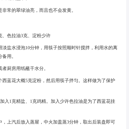
是非常的翠绿油亮，而且也不会发黄。
克、色拉油3克、淀粉少许
用淡盐水浸泡10分钟，用筷子按照顺时针搅拌，利用水的离
分备用。
或者厨房用纸蘸干水分。
个西蓝花大概5克淀粉，然后用筷子拌匀。这样做为了保护
加入1克精盐、1克鸡精。加入少许色拉油是为了西蓝花挂
中，上汽后放入蒸屉，中火加盖蒸3分钟，取出后装盘即可