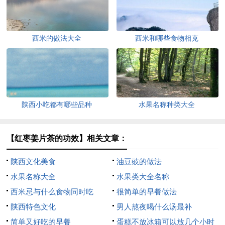
西米的做法大全
西米和哪些食物相克
陕西小吃都有哪些品种
水果名称种类大全
【红枣姜片茶的功效】相关文章：
陕西文化美食
油豆豉的做法
水果名称大全
水果类大全名称
西米忌与什么食物同时吃
很简单的早餐做法
陕西特色文化
男人熬夜喝什么汤最补
简单又好吃的早餐
蛋糕不放冰箱可以放几个小时