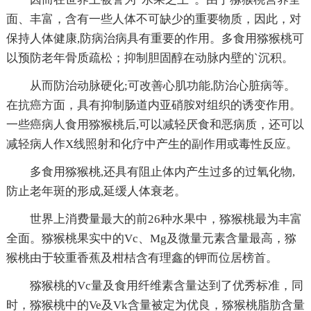
面、丰富，含有一些人体不可缺少的重要物质，因此，对
保持人体健康,防病治病具有重要的作用。多食用猕猴桃可
以预防老年骨质疏松；抑制胆固醇在动脉内壁的`沉积。
从而防治动脉硬化;可改善心肌功能,防治心脏病等。
在抗癌方面，具有抑制肠道内亚硝胺对组织的诱变作用。
一些癌病人食用猕猴桃后,可以减轻厌食和恶病质，还可以
减轻病人作X线照射和化疗中产生的副作用或毒性反应。
多食用猕猴桃,还具有阻止体内产生过多的过氧化物,
防止老年斑的形成,延缓人体衰老。
世界上消费量最大的前26种水果中，猕猴桃最为丰富
全面。猕猴桃果实中的Vc、Mg及微量元素含量最高，猕
猴桃由于较重香蕉及柑桔含有理鑫的钾而位居榜首。
猕猴桃的Vc量及食用纤维素含量达到了优秀标准，同
时，猕猴桃中的Ve及Vk含量被定为优良，猕猴桃脂肪含量