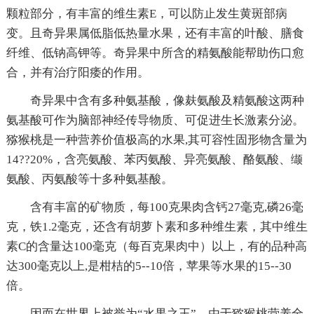
颗粒部分，有丰富的维生素E，可以防止发生黄斑部病
变。且奇异果属低脂低热量水果，还有丰富的叶酸、膳食
纤维、低钠高钾等。奇异果中所含的精氨酸能帮助伤口愈
合，并有治疗阳痿的作用。
奇异果中含有多种氨基酸，像麸氨酸及精氨酸这两种
氨基酸可作为脑部神经传导物质、可促进生长激素分泌。
猕猴桃是一种营养价值极高的水果,其可容性固形物含量为
14??20%，含亮氨酸、苯丙氨酸、异亮氨酸、酪氨酸、缬
氨酸、丙氨酸等十多种氨基酸。
含有丰富的矿物质，每100克果肉含钙27毫克,磷26毫
克，铁1.2毫克，还含有胡萝卜素和多种维生素，其中维生
素C的含量达100毫克（每百克果肉中）以上，有的品种高
达300毫克以上,是柑桔的5--10倍，苹果等水果的15--30
倍。
因而在世界上被誉为“水果之王”。由于猕猴桃营养全