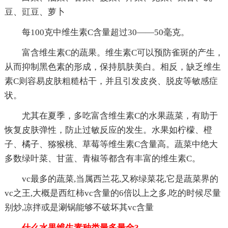
豆、豇豆、萝卜
每100克中维生素C含量超过30——50毫克。
富含维生素C的蔬果。维生素C可以预防雀斑的产生，
从而抑制黑色素的形成，保持肌肤美白。相反，缺乏维生
素C则容易皮肤粗糙枯干，并且引发皮炎、脱皮等敏感症
状。
尤其在夏季，多吃富含维生素C的水果蔬菜，有助于
恢复皮肤弹性，防止过敏反应的发生。水果如柠檬、橙
子、橘子、猕猴桃、草莓等维生素C含量高。蔬菜中绝大
多数绿叶菜、甘蓝、青椒等都含有丰富的维生素C。
vc最多的蔬菜,当属西兰花,又称绿菜花,它是蔬菜界的
vc之王,大概是西红柿vc含量的6倍以上之多,吃的时候尽量
别炒,凉拌或是涮锅能够不破坏其vc含量
什么水果维生素种类最多最全3