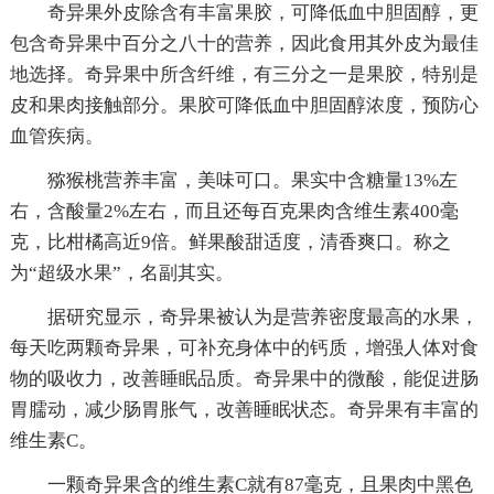
奇异果外皮除含有丰富果胶，可降低血中胆固醇，更
包含奇异果中百分之八十的营养，因此食用其外皮为最佳
地选择。奇异果中所含纤维，有三分之一是果胶，特别是
皮和果肉接触部分。果胶可降低血中胆固醇浓度，预防心
血管疾病。
猕猴桃营养丰富，美味可口。果实中含糖量13%左
右，含酸量2%左右，而且还每百克果肉含维生素400毫
克，比柑橘高近9倍。鲜果酸甜适度，清香爽口。称之
为“超级水果”，名副其实。
据研究显示，奇异果被认为是营养密度最高的水果，
每天吃两颗奇异果，可补充身体中的钙质，增强人体对食
物的吸收力，改善睡眠品质。奇异果中的微酸，能促进肠
胃臑动，减少肠胃胀气，改善睡眠状态。奇异果有丰富的
维生素C。
一颗奇异果含的维生素C就有87毫克，且果肉中黑色