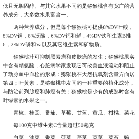
低且无胆固醇。与其它水果不同的是猕猴桃含有宽广的营
养成分，大多数水果富含一、
两种营养成分，但是每个猕猴桃可提供8%DV叶酸，
8%DV铜，8%泛酸，6%DV钙和鲜，4%DV铁和生素B维
6，2%DV磷和Va以及其它维生素和矿物质。
猕猴桃汁可抑制黑素瘤和皮肤癌的发生；猕猴桃果实
中含有精氨酸，心脏病学家发现它可改善血液流动和阻止
了动脉血中血栓的形成；猕猴桃在天然抗氧剂含量方面居
第四；叶黄素，是猕猴桃中发同的一种重要的植化成分，
与防治前列腺癌和肺癌有关；猕猴桃是少有的成熟时含有
叶绿素的水果之一。
青椒、桂圆、番茄、草莓、甘蓝、黄瓜、柑橘、菜花
每100克中维生素C含量超过50毫克
白菜、油菜、香菜、菠菜、芹菜、苋菜、菜苔、豌