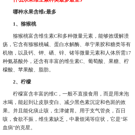
哪种水果含维c最多
1、猕猴桃
猕猴桃富含维生素C和多种微量元素，能够效缓解溃
疡，它含有猕猴桃碱、蛋白水解酶、单宁果胶和糖类等有
机物，以及钙、钾、硒、锌、锗等微量元素和人体所需17
种氨基酸外，还含有丰富的维生素C、葡萄酸、果糖、柠
檬酸、苹果酸、脂肪。
2、柠檬
柠檬富含丰富的维C，一般不直接食用，而是用来泡
水喝，能起到让皮肤变白、减少黑色素沉淀和色斑的效
果。并且能化痰止咳，生津健胃。用于支气管炎，百日
咳，食欲不振，维生素缺乏，中暑烦渴等症状，它是"坏
血病"的克星。