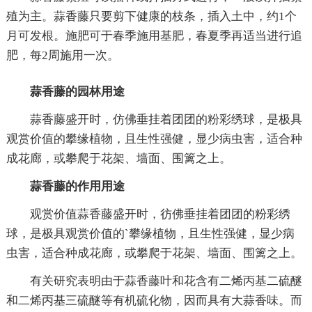
殖为主。蒜香藤只要剪下健康的枝条，插入土中，约1个
月可发根。施肥可于春季施用基肥，春夏季再适当进行追
肥，每2周施用一次。
蒜香藤的园林用
途
蒜香藤盛开时，仿佛垂挂着团团的粉彩绣球，是极具
观赏价值的攀缘植物，且生性强健，显少病虫害，适合种
成花廊，或攀爬于花架、墙面、围篱之上。
蒜香藤的作用用途
观赏价值蒜香藤盛开时，彷佛垂挂着团团的粉彩绣
球，是极具观赏价值的`攀缘植物，且生性强健，显少病
虫害，适合种成花廊，或攀爬于花架、墙面、围篱之上。
有关研究表明由于蒜香藤叶和花含有二烯丙基二硫醚
和二烯丙基三硫醚等有机硫化物，因而具有大蒜香味。而