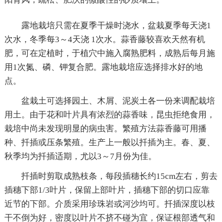
露地栽培只需在夏季干燥时浇水，盆栽夏季每天浇1
次水，冬季每3～4天浇 1次水。蒜香藤较喜欢天然有机
肥，可在定植时，于植穴中施入腐熟肥料，成熟后每月施
用1次氮、磷、钾复合肥。露地栽培应选择排水好的地
点。
盆栽土可选择园土、木屑、泥炭土各一份来调配栽培
用土。由于花和叶片具有浓烈的蒜香味，昆虫拒绝食用，
栽培中尚未发现明显的病虫害。繁殖方法蒜香藤可用播
种、扦插或压条繁殖。生产上一般以扦插为主。春、夏、
秋季均为扦插适期，尤以3～7月份为佳。
扦插时剪取成熟枝条，每段插穗长约15cm左右，剪去
插穗下部1/3叶片，保留上部叶片，插穗下部的切口应靠
近节的下部。介质采用珍珠岩或河沙均可。扦插深度以枝
干不倒为好，密度以叶片不挤不碰为宜，保证根部透气和