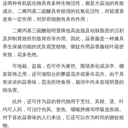
这两种有机硫化物具有多种生物活性，都是大蒜油的有效
成分。二烯丙基二硫醚具有较强的抗氧化活性，对延缓衰
老有一定作用，对肝癌细胞有杀伤作用；
二烯丙基三硫醚能明显降低高血脂及动脉脂质的沉积
及抑制胃致癌剂致胃癌等作用。因此，蒜香藤是一种兼具
养生保健功能的优良观赏植物。驱蚊作用蒜香藤枝叶疏密
有致，花多色艳。
可地栽、盆栽，也可作为篱笆、围墙美化或凉亭、棚
架装饰之用，还可做阳台的攀援花卉或垂吊花卉。由于具
有浓浓的蒜香味，昆虫拒绝食用，栽培中尚未发现明显的
病虫害。
此外，还可作为蒜的替代物用于烹饪。其根、茎、叶
均可人药，可治疗伤风、发热、咽喉肿痛等呼吸道疾病。
对于喜欢蒜香味的人们来说，它还可以作为时尚的驱蚊植
物。