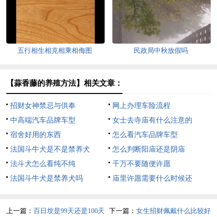
五行相生相克相乘相侮图
民政局中秋放假吗
【蒜香藤的养殖方法】相关文章：
招财女神禁忌与供奉
网上办理车险流程
中高端汽车品牌车型
女士去寺庙有什么注意的
宿舍好用的东西
怎么看汽车品牌车型
法国斗牛犬是不是禁养犬
怎么判断阳庙还是阴庙
法斗犬怎么看纯不纯
千万不要随便许愿
法国斗牛犬是禁养犬吗
庙里许愿需要什么时候还
上一篇：
百日坟是99天还是100天
下一篇：
女生招财佩戴什么比较好