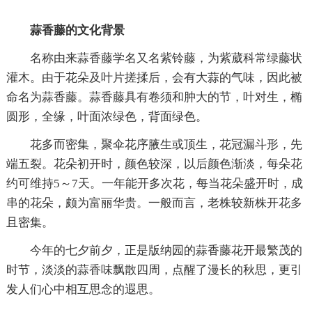
蒜香藤的文化背景
名称由来蒜香藤学名又名紫铃藤，为紫葳科常绿藤状
灌木。由于花朵及叶片搓揉后，会有大蒜的气味，因此被
命名为蒜香藤。蒜香藤具有卷须和肿大的节，叶对生，椭
圆形，全缘，叶面浓绿色，背面绿色。
花多而密集，聚伞花序腋生或顶生，花冠漏斗形，先
端五裂。花朵初开时，颜色较深，以后颜色渐淡，每朵花
约可维持5～7天。一年能开多次花，每当花朵盛开时，成
串的花朵，颇为富丽华贵。一般而言，老株较新株开花多
且密集。
今年的七夕前夕，正是版纳园的蒜香藤花开最繁茂的
时节，淡淡的蒜香味飘散四周，点醒了漫长的秋思，更引
发人们心中相互思念的遐思。