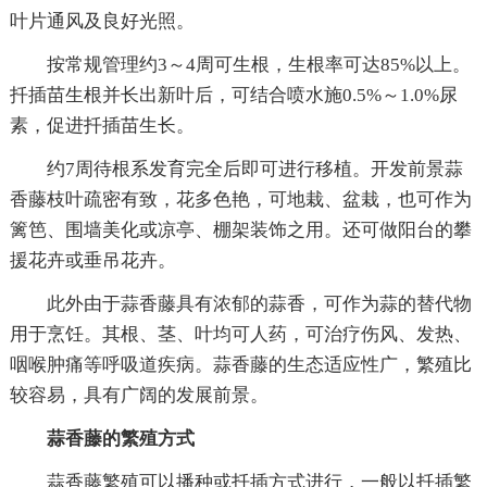
叶片通风及良好光照。
按常规管理约3～4周可生根，生根率可达85%以上。
扦插苗生根并长出新叶后，可结合喷水施0.5%～1.0%尿
素，促进扦插苗生长。
约7周待根系发育完全后即可进行移植。开发前景蒜
香藤枝叶疏密有致，花多色艳，可地栽、盆栽，也可作为
篱笆、围墙美化或凉亭、棚架装饰之用。还可做阳台的攀
援花卉或垂吊花卉。
此外由于蒜香藤具有浓郁的蒜香，可作为蒜的替代物
用于烹饪。其根、茎、叶均可人药，可治疗伤风、发热、
咽喉肿痛等呼吸道疾病。蒜香藤的生态适应性广，繁殖比
较容易，具有广阔的发展前景。
蒜香藤的繁殖方式
蒜香藤繁殖可以播种或扦插方式进行，一般以扦插繁