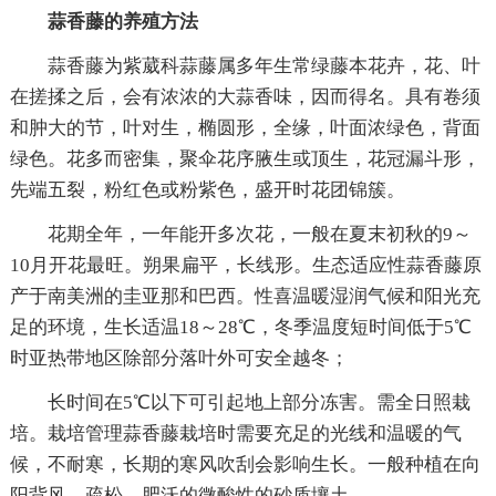
蒜香藤的养殖方法
蒜香藤为紫葳科蒜藤属多年生常绿藤本花卉，花、叶
在搓揉之后，会有浓浓的大蒜香味，因而得名。具有卷须
和肿大的节，叶对生，椭圆形，全缘，叶面浓绿色，背面
绿色。花多而密集，聚伞花序腋生或顶生，花冠漏斗形，
先端五裂，粉红色或粉紫色，盛开时花团锦簇。
花期全年，一年能开多次花，一般在夏末初秋的9～
10月开花最旺。朔果扁平，长线形。生态适应性蒜香藤原
产于南美洲的圭亚那和巴西。性喜温暖湿润气候和阳光充
足的环境，生长适温18～28℃，冬季温度短时间低于5℃
时亚热带地区除部分落叶外可安全越冬；
长时间在5℃以下可引起地上部分冻害。需全日照栽
培。栽培管理蒜香藤栽培时需要充足的光线和温暖的气
候，不耐寒，长期的寒风吹刮会影响生长。一般种植在向
阳背风，疏松、肥沃的微酸性的砂质壤土。