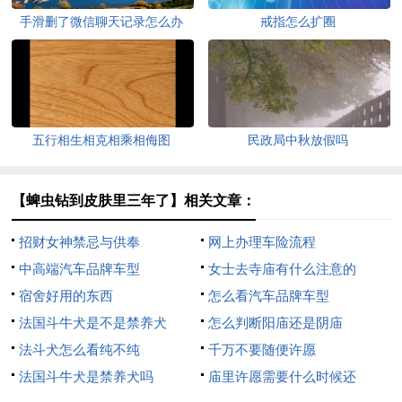
手滑删了微信聊天记录怎么办
戒指怎么扩圈
五行相生相克相乘相侮图
民政局中秋放假吗
【蜱虫钻到皮肤里三年了】相关文章：
招财女神禁忌与供奉
网上办理车险流程
中高端汽车品牌车型
女士去寺庙有什么注意的
宿舍好用的东西
怎么看汽车品牌车型
法国斗牛犬是不是禁养犬
怎么判断阳庙还是阴庙
法斗犬怎么看纯不纯
千万不要随便许愿
法国斗牛犬是禁养犬吗
庙里许愿需要什么时候还