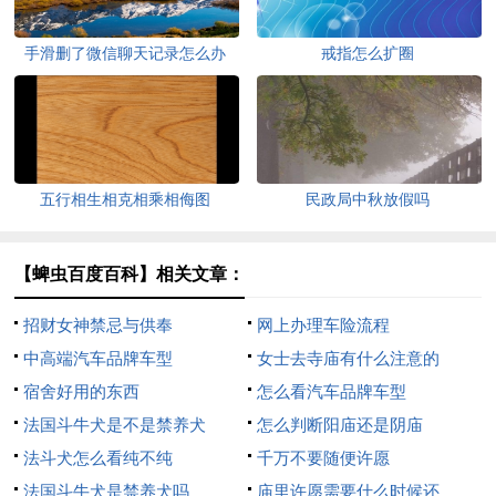
手滑删了微信聊天记录怎么办
戒指怎么扩圈
五行相生相克相乘相侮图
民政局中秋放假吗
【蜱虫百度百科】相关文章：
招财女神禁忌与供奉
网上办理车险流程
中高端汽车品牌车型
女士去寺庙有什么注意的
宿舍好用的东西
怎么看汽车品牌车型
法国斗牛犬是不是禁养犬
怎么判断阳庙还是阴庙
法斗犬怎么看纯不纯
千万不要随便许愿
法国斗牛犬是禁养犬吗
庙里许愿需要什么时候还