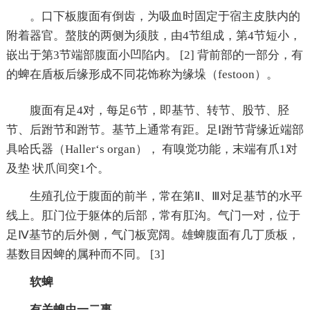
。口下板腹面有倒齿，为吸血时固定于宿主皮肤内的
附着器官。螯肢的两侧为须肢，由4节组成，第4节短小，
嵌出于第3节端部腹面小凹陷内。 [2] 背前部的一部分，有
的蜱在盾板后缘形成不同花饰称为缘垛（festoon）。
腹面有足4对，每足6节，即基节、转节、股节、胫
节、后跗节和跗节。基节上通常有距。足Ⅰ跗节背缘近端部
具哈氏器（Haller‘s organ）， 有嗅觉功能，末端有爪1对
及垫 状爪间突1个。
生殖孔位于腹面的前半，常在第Ⅱ、Ⅲ对足基节的水平
线上。肛门位于躯体的后部，常有肛沟。气门一对，位于
足Ⅳ基节的后外侧，气门板宽阔。雄蜱腹面有几丁质板，
基数目因蜱的属种而不同。 [3]
软蜱
有关蜱虫一二事