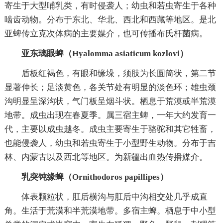
寄生于大型哺乳类，有时侵袭人；幼虫和若虫寄生于各种
啮齿动物。分布于东北、华北、西北和西藏等地区。是北
亚蜱传立克次体病的主要媒介，也可传播布氏杆菌病。
亚东璃眼蜱（Hyalomma asiaticum kozlovi）
盾板红褐色，有眼和缘垛，须肢为长圆筒状，第二节
显著伸长；足淡黄色，各关节处有明显的淡色环；雄虫颈
沟明显呈深沟状，气门板呈烟斗状。栖息于荒漠或半荒漠
地带。成虫出现在春夏季。属三宿主蜱，一年大约发育一
代，主要以成虫越冬。成虫主要寄生于骆驼和其它牲畜，
也能侵袭人，幼虫和若虫寄生于小型野生动物。分布于吉
林、内蒙古以及西北等地区。为新疆出血热传播媒介。
乳突钝缘蜱（Ornithodoros papillipes）
体表颗粒状，肛后横沟与肛后中沟相交处几乎成直
角。生活于荒漠和半荒漠地带。多宿主蜱。栖息于中小型