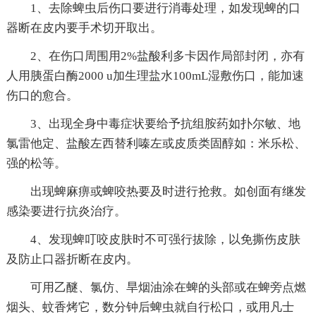
1、去除蜱虫后伤口要进行消毒处理，如发现蜱的口
器断在皮内要手术切开取出。
2、在伤口周围用2%盐酸利多卡因作局部封闭，亦有
人用胰蛋白酶2000 u加生理盐水100mL湿敷伤口，能加速
伤口的愈合。
3、出现全身中毒症状要给予抗组胺药如扑尔敏、地
氯雷他定、盐酸左西替利嗪左或皮质类固醇如：米乐松、
强的松等。
出现蜱麻痹或蜱咬热要及时进行抢救。如创面有继发
感染要进行抗炎治疗。
4、发现蜱叮咬皮肤时不可强行拔除，以免撕伤皮肤
及防止口器折断在皮内。
可用乙醚、氯仿、旱烟油涂在蜱的头部或在蜱旁点燃
烟头、蚊香烤它，数分钟后蜱虫就自行松口，或用凡士