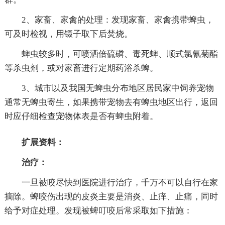
2、家畜、家禽的处理：发现家畜、家禽携带蜱虫，
可及时检视，用镊子取下后焚烧。
蜱虫较多时，可喷洒倍硫磷、毒死蜱、顺式氯氰菊酯
等杀虫剂，或对家畜进行定期药浴杀蜱。
3、城市以及我国无蜱虫分布地区居民家中饲养宠物
通常无蜱虫寄生，如果携带宠物去有蜱虫地区出行，返回
时应仔细检查宠物体表是否有蜱虫附着。
扩展资料：
治疗：
一旦被咬尽快到医院进行治疗，千万不可以自行在家
摘除。蜱咬伤出现的皮炎主要是消炎、止痒、止痛，同时
给予对症处理。发现被蜱叮咬后常采取如下措施：