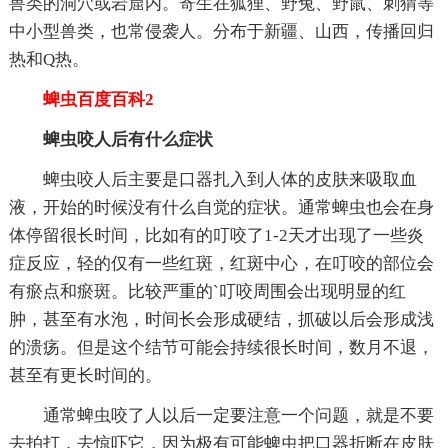
兽类的洞穴或岩窟内。寄生在狐狸、野兔、野鼠、刺猬等
中小型兽类，也常侵袭人。分布于新疆、山西，传播回归
热和Q热。
蜱虫百度百科2
蜱虫咬人后有什么症状
蜱虫咬人后主要是口器扎入到人体的皮肤来吸取血
液，开始的时候没有什么自觉的症状。通常蜱虫也会在身
体停留很长时间，比如有的叮咬了1-2天才出现了一些炎
症反应，轻的仅有一些红斑，红斑中心，在叮咬的部位会
有瘀点和瘀斑。比较严重的`叮咬周围会出现明显的红
肿，甚至有水泡，时间长会形成硬结，抓破以后会形成浅
的溃疡。但是这个结节可能会持续很长时间，数月不退，
甚至有更长时间的。
通常蜱虫咬了人以后一定要注意一个问题，就是不要
去拍打，去惊吓它，因为极有可能蜱虫把口器折断在皮肤