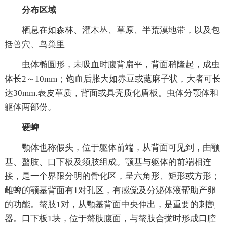
分布区域
栖息在如森林、灌木丛、草原、半荒漠地带，以及包
括兽穴、鸟巢里
虫体椭圆形，未吸血时腹背扁平，背面稍隆起，成虫
体长2～10mm；饱血后胀大如赤豆或蓖麻子状，大者可长
达30mm.表皮革质，背面或具壳质化盾板。虫体分颚体和
躯体两部份。
硬蜱
颚体也称假头，位于躯体前端，从背面可见到，由颚
基、螯肢、口下板及须肢组成。颚基与躯体的前端相连
接，是一个界限分明的骨化区，呈六角形、矩形或方形；
雌蜱的颚基背面有1对孔区，有感觉及分泌体液帮助产卵
的功能。螯肢1对，从颚基背面中央伸出，是重要的刺割
器。口下板1块，位于螯肢腹面，与螯肢合拢时形成口腔