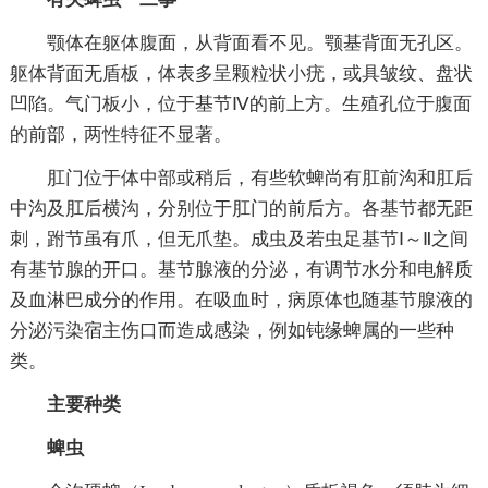
颚体在躯体腹面，从背面看不见。颚基背面无孔区。
躯体背面无盾板，体表多呈颗粒状小疣，或具皱纹、盘状
凹陷。气门板小，位于基节Ⅳ的前上方。生殖孔位于腹面
的前部，两性特征不显著。
肛门位于体中部或稍后，有些软蜱尚有肛前沟和肛后
中沟及肛后横沟，分别位于肛门的前后方。各基节都无距
刺，跗节虽有爪，但无爪垫。成虫及若虫足基节Ⅰ～Ⅱ之间
有基节腺的开口。基节腺液的分泌，有调节水分和电解质
及血淋巴成分的作用。在吸血时，病原体也随基节腺液的
分泌污染宿主伤口而造成感染，例如钝缘蜱属的一些种
类。
主要种类
蜱虫