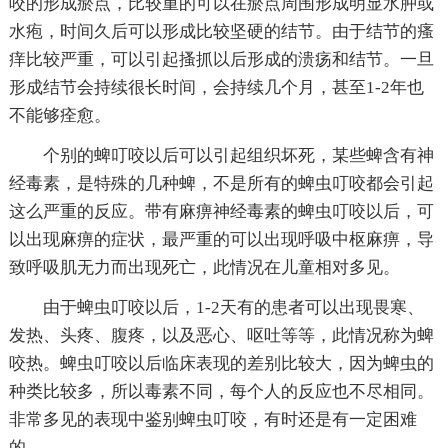
咬的形成瘀点，比较重的可以在瘀点周围形成明显水肿或
水疱，时间久后可以形成比较坚硬的结节。由于结节的瘙
痒比较严重，可以引起搔抓以后形成的溃疡和结节。一旦
形成结节会持续很长时间，会持续几个月，甚至1-2年也
不能够痊愈。
个别的蜱叮咬以后可以引起组织坏死，某些蜱含有神
经毒素，是特殊的几种蜱，不是所有的蜱虫叮咬都会引起
这么严重的反应。带有麻痹神经毒素的蜱虫叮咬以后，可
以出现麻痹的症状，最严重的可以出现呼吸中枢麻痹，导
致呼吸肌无力而出现死亡，此情况在儿童相对多见。
由于蜱虫叮咬以后，1-2天有的患者可以出现畏寒、
发热、头疼、腹疼，以及恶心、呕吐等等，此情况称为蜱
咬热。蜱虫叮咬以后临床表现的差别比较大，因为蜱虫的
种类比较多，所以毒素不同，每个人的反应也不尽相同。
非常多见的表现中鉴别蜱虫叮咬，有时还是有一定困难
的。