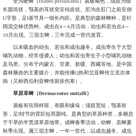
全沟硬蜱（Ixodes persulcatus）盾板褐色，须肢为细
长圆筒状，颚基的耳状突呈钝齿状。肛沟在肛门之前呈倒
U字形，足Ⅰ基节具一细长内距。是典型的森林蜱种，是针
阔混交林优势种。成虫在4～6月活动，幼虫和若虫在4～
10月出现。三宿主蜱，三年完成一世代发育。
以未吸血的幼虫、若虫和成虫越冬。成虫寄生于大型
哺乳动物，经常侵袭人；幼虫和若虫寄生于小型哺乳动物
及鸟类。分布于内蒙古、甘肃、新疆、西藏等地。是中国
森林脑炎的主要媒介，并能传播Q热和北亚蜱传立克次体
病（又称西伯利亚蜱传斑疹伤寒）。
草原革蜱（Dermacentor nuttalli）
盾板有珐琅样斑，有眼和缘垛；须肢宽短，颚基矩
形，足Ⅰ转节的背距短而圆钝。是典型的草原种类，多栖息
于干旱的半荒漠草原地带。成蜱春季活动，幼蜱、若蜱夏
秋季出现。属三宿主蜱，一年一世代，以成虫越冬。成虫