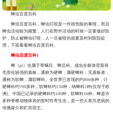
蜱虫百度百科
蜱虫百度百科，蜱虫叮咬是一件很危险的事情，而且
蜱虫活动较为频繁，人们在野外活动的时候一定要做好防
护，防止被蜱虫叮咬，人一旦被咬伤就要及时到医院处
理，下面看看蜱虫百度百科。
蜱虫百度百科1
蜱（pí）虫属于寄螨目、蜱总科。成虫在躯体背面有
壳质化较强的盾板，通称为硬蜱，属硬蜱科；无盾板者，
通称为软蜱，属软蜱科。全世界已发现的约800余种，计
硬蜱科约700多种，软蜱科约150种，纳蜱科1种(仅存于欧
洲)。中国已记录的硬蜱科约100种，软蜱科10种。蜱是许
多种脊椎动物体表的暂时性寄生虫，是一些人兽共患病的
传播媒介和贮存宿主。