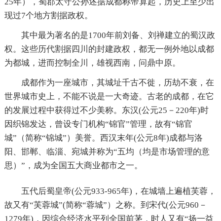
25年），蜀郡太守公孙述据成都称帝算起，历史上至少出
现过7个地方割据政权。
其中最为著名的是1700年前刘备、刘禅建立的蜀汉政
权。这些历代割据四川的封建政权，都无一例外地以成都
为都城，进而控制全川，雄视西南，问鼎中原。
成都作为一座城市，其城址千古不徙，历劫不衰，在
世界城市史上，不能不说是一大奇迹。古老的成都，在它
的发展过程中获得过不少美称。东汉(公元25－220年)时
因织锦发达，曾设专门机构“锦官”管理，故有“锦官
城”（简称“锦城”）美誉。西汉末年(公元8年)成都与洛
阳、邯郸、临淄、宛城并称为“五均（均是市场管理的意
思）”，成为全国五大商业都市之一。
五代后蜀皇帝(公元933-965年)，在城墙上遍植芙蓉，
故又有“芙蓉城”(简称“蓉城”）之称。到宋代(公元960－
1279年)，因综合经济水平列全国前茅，时人又有“扬一益