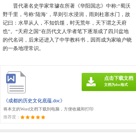
晋代著名史学家常璩在所著《华阳国志》中称:“蜀沃
野千里，号称‘陆海’，旱则引水浸润，雨则杜塞水门，故
记曰：水旱从人，不知饥馑，时无荒年，天下谓之天府
也”。“天府之国”在历代文人学者笔下逐渐成了四川盆地
的代名词，后来还进入了中学教科书，因而成为家喻户晓
的一条地理常识。
点击下载文档
文档为doc格式
《成都的历史文化底蕴.doc》
将本文的Word文档下载到电脑，方便收藏和打印
推荐度：