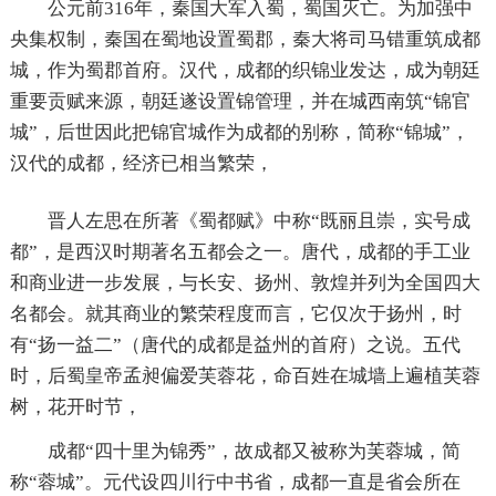
公元前316年，秦国大军入蜀，蜀国灭亡。为加强中
央集权制，秦国在蜀地设置蜀郡，秦大将司马错重筑成都
城，作为蜀郡首府。汉代，成都的织锦业发达，成为朝廷
重要贡赋来源，朝廷遂设置锦管理，并在城西南筑“锦官
城”，后世因此把锦官城作为成都的别称，简称“锦城”，
汉代的成都，经济已相当繁荣，
晋人左思在所著《蜀都赋》中称“既丽且崇，实号成
都”，是西汉时期著名五都会之一。唐代，成都的手工业
和商业进一步发展，与长安、扬州、敦煌并列为全国四大
名都会。就其商业的繁荣程度而言，它仅次于扬州，时
有“扬一益二”（唐代的成都是益州的首府）之说。五代
时，后蜀皇帝孟昶偏爱芙蓉花，命百姓在城墙上遍植芙蓉
树，花开时节，
成都“四十里为锦秀”，故成都又被称为芙蓉城，简
称“蓉城”。元代设四川行中书省，成都一直是省会所在