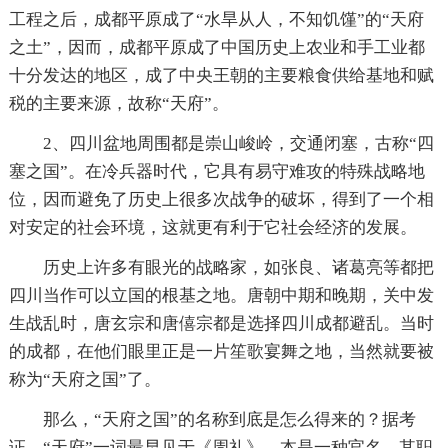
工程之后，成都平原成了“水旱从人，不知饥馑”的“天府
之土”，因而，成都平原成了中国历史上农业和手工业都
十分发达的地区，成了中央王朝的主要粮食供给基地和赋
税的主要来源，故称“天府”。
2、四川盆地周围都是崇山峻岭，交通闭塞，古称“四
塞之国”。在冷兵器时代，它具有易守难攻的特殊战略地
位，因而避免了历史上很多次战争的破坏，得到了一个相
对安定的社会环境，这就更有利于它社会经济的发展。
历史上许多有眼光的战略家，如张良、诸葛亮等都把
四川当作可以立国的根基之地。唐朝中期和晚期，关中发
生战乱时，唐玄宗和唐僖宗都是选择四川成都避乱。当时
的成都，在他们眼里正是一片笙歌宴舞之地，当然就要被
称为“天府之国”了。
那么，“天府之国”的名称到底是怎么得来的？据考
证，“天府”一词最早见于《周礼》，本是一种官名，其职