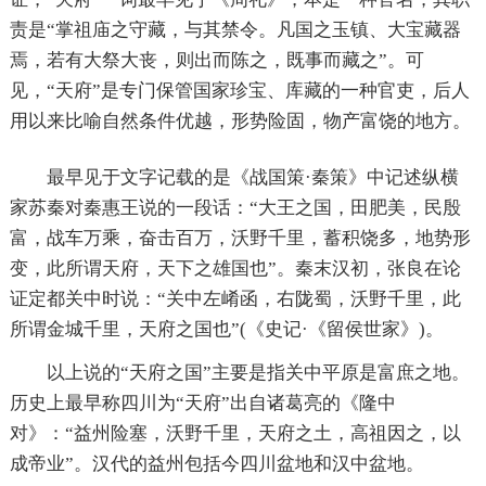
责是“掌祖庙之守藏，与其禁令。凡国之玉镇、大宝藏器
焉，若有大祭大丧，则出而陈之，既事而藏之”。可
见，“天府”是专门保管国家珍宝、库藏的一种官吏，后人
用以来比喻自然条件优越，形势险固，物产富饶的地方。
最早见于文字记载的是《战国策·秦策》中记述纵横
家苏秦对秦惠王说的一段话：“大王之国，田肥美，民殷
富，战车万乘，奋击百万，沃野千里，蓄积饶多，地势形
变，此所谓天府，天下之雄国也”。秦末汉初，张良在论
证定都关中时说：“关中左崤函，右陇蜀，沃野千里，此
所谓金城千里，天府之国也”(《史记·《留侯世家》)。
以上说的“天府之国”主要是指关中平原是富庶之地。
历史上最早称四川为“天府”出自诸葛亮的《隆中
对》：“益州险塞，沃野千里，天府之土，高祖因之，以
成帝业”。汉代的益州包括今四川盆地和汉中盆地。