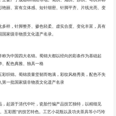
彩艳丽、富有立体感、短针细密、针脚平齐、片线光亮、变
化多样，针脚整齐、掺色轻柔、虚实合度、变化丰富，具有
中国国家级非物质文化遗产名录。
并称为中国四大名锦。蜀锦大都以经向的彩条作为基础起
华、配色典雅、独具一格
五彩织锦。蜀锦质量坚韧而饱满，彩纹风格秀美，配色不失
列入第一批国家级非物质文化遗产名录
品，起源于清代中叶，瓷胎竹编产品技艺独特，以精细见
头、五彩图"的技艺特色。工艺小花瓶以及功夫茶具等小巧玲