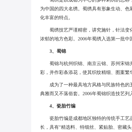
为中国的四大名绣。蜀绣具有形象生动、色
化丰富的特点。
蜀绣技艺严谨精密，讲究施针，针法变
浓郁的地方色彩。2006年蜀绣入选第一批
3、蜀锦
蜀锦与杭州织锦、南京云锦、苏州宋锦
彩，并作彩条添花，使其织纹精细、图案繁
成为了一种最具地方风格与民族特色的
典雅而又不落俗套。2006年蜀锦织造技艺
4、瓷胎竹编
瓷胎竹编是成都地区独特的传统手工艺
长，具有"精选料、特细丝、紧贴胎、密藏