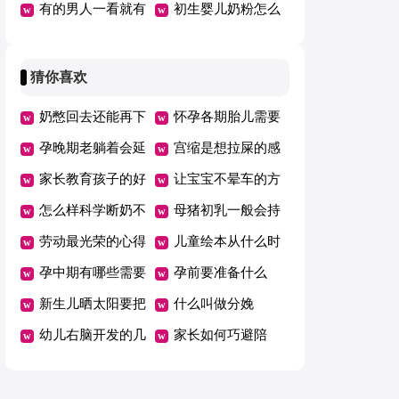
有的男人一看就有
的水乳
初生婴儿奶粉怎么
气场
冲泡
猜你喜欢
奶憋回去还能再下
怀孕各期胎儿需要
来吗
孕晚期老躺着会延
的营养
宫缩是想拉屎的感
期吗
家长教育孩子的好
觉吗
让宝宝不晕车的方
方法总结一年级
怎么样科学断奶不
法
母猪初乳一般会持
坑娃
劳动最光荣的心得
续几天
儿童绘本从什么时
体会范文（精选5
孕中期有哪些需要
候开始看有哪些好
孕前要准备什么
篇）
注意的事项
新生儿晒太阳要把
处
什么叫做分娩
衣服脱了吗
幼儿右脑开发的几
家长如何巧避陪
个好方法
考“五大误区”