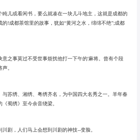
个盹儿或看闲书，要么就凑在一块儿斗地主，这就是成都的
的!成都茶馆里的故事，犹如“黄河之水，绵绵不绝”;成都
快意之事莫过不受世事烦扰他打一下午的'麻将。曾有个段
将声。
。与苏绣、湘绣、粤绣齐名，为中国四大名秀之一。羊年春
的《蜀绣》至今余音绕梁。
川剧，人们马上会想到川剧的神技--变脸。