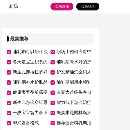
职场
会员注册
会员登录
最新推荐
哺乳期可以用什么
职场上如何应对中
水乳
冬天是宝宝积食的
年危机
哺乳期补水好的护
高发期
新生儿穿拉拉裤好
肤品排行榜
护发精油怎么用才
吗
哺乳期补水护肤品
是正确的
哺乳期能用水和乳
哪个牌子好
健康宝宝孕前需要
液吗
夫妻大难临头各自
检查什么
新生儿怎么穿纸尿
飞的句子
智力低下怎么治疗
裤
一岁宝宝智力低下
夫妻本是同林鸟大
表现
即兴发言格式
难临头各自飞
推荐适合哺乳期用