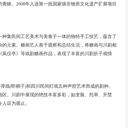
青睐。2008年入选第一批国家级非物质文化遗产扩展项目
一种集民间工艺美术与美食于一体的独特手工技艺，蕴含了
杂的元素。糖画艺人善于观察和总结生活，将糖画与川剧相
《凤仪亭》等戏剧糖画作品，表现了丰富的川剧折子戏情
、弹戏(即梆子)和四川民间灯戏五种声腔艺术而成的剧种。
地区。川剧中展现的绝技丰富多彩，如变脸、托举、开慧
令人叹为观止。