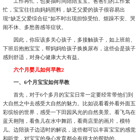
工作再忙，也要抽时间陪陪宝宝。爸爸们的工作繁
忙，宝宝往往由妈妈照料，缺乏父爱的孩子很容易出
现“缺乏父爱综合征”如不时出现担惊受怕、烦躁不安、哭
闹不休、多愁善感等症状。
因此，你应该多关心孩子，多接触孩子，如上班前、
下班后抱抱宝宝，帮妈妈给孩子换换尿布，这些会是孩子
感到舒适，对身心健康大大有益。
六个月婴儿如何早教2
一、6个月宝宝如何早教
首先，对于6个多月的宝宝日常一定要经常带他们到
大自然之中去感受大自然的魅力。比如说看看外看外面五
彩缤纷的世界，感受一下田园风光的自然美景。看飞鸟在
蓝天翱翔，看鱼儿在水中舞蹈，看商店里的画片，模特
儿。边陪孩子边适时的解说，这些都可以丰富宝宝的感觉
和听觉，对宝宝的身心发育都会有很大的帮助的。