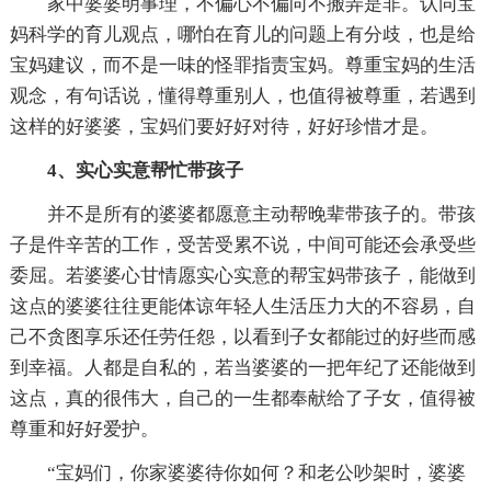
家中婆婆明事理，不偏心不偏向不搬弄是非。认同宝
妈科学的育儿观点，哪怕在育儿的问题上有分歧，也是给
宝妈建议，而不是一味的怪罪指责宝妈。尊重宝妈的生活
观念，有句话说，懂得尊重别人，也值得被尊重，若遇到
这样的好婆婆，宝妈们要好好对待，好好珍惜才是。
4、实心实意帮忙带孩子
并不是所有的婆婆都愿意主动帮晚辈带孩子的。带孩
子是件辛苦的工作，受苦受累不说，中间可能还会承受些
委屈。若婆婆心甘情愿实心实意的帮宝妈带孩子，能做到
这点的婆婆往往更能体谅年轻人生活压力大的不容易，自
己不贪图享乐还任劳任怨，以看到子女都能过的好些而感
到幸福。人都是自私的，若当婆婆的一把年纪了还能做到
这点，真的很伟大，自己的一生都奉献给了子女，值得被
尊重和好好爱护。
“宝妈们，你家婆婆待你如何？和老公吵架时，婆婆