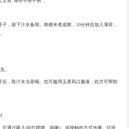
宝煮“薄荷牛蒡子粥”。
蒡子，留下汁水备用。将梗米煮成粥，10分钟后放入薄荷，
可。
6克。
开后，取汁水当茶喝。也可服用玉屏风口服液，此方可帮助
?
可通过吸入(如打喷嚏、咳嗽)，或接触的方式传播。症状