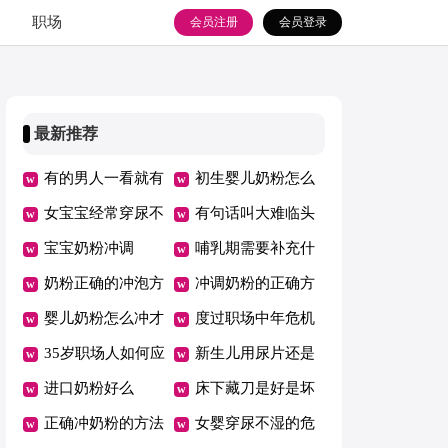
职场
会员注册
会员登录
最新推荐
有的男人一看就有
初生婴儿奶粉怎么
气场
女宝宝经常穿尿不
冲泡
有句话叫大难临头
湿好吗
宝宝奶粉冲调
各自飞
哺乳期需要补充什
奶粉正确的冲泡方
么营养
冲调奶粉的正确方
法
婴儿奶粉怎么冲才
法注意事项
度过职场中年危机
是正确的
35岁职场人如何应
需要掌握哪3个技
新生儿用尿片还是
对职场中年危机
进口奶粉好么
能
用纸尿裤
床下藏刀是好是坏
正确冲奶粉的方法
呢
女婴穿尿不湿的危