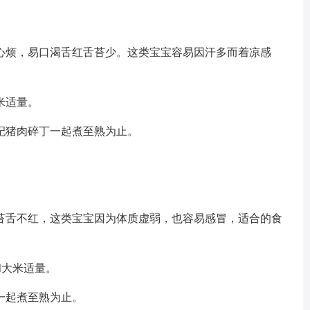
心烦，易口渴舌红舌苔少。这类宝宝容易因汗多而着凉感
米适量。
杞猪肉碎丁一起煮至熟为止。
苔舌不红，这类宝宝因为体质虚弱，也容易感冒，适合的食
和大米适量。
一起煮至熟为止。