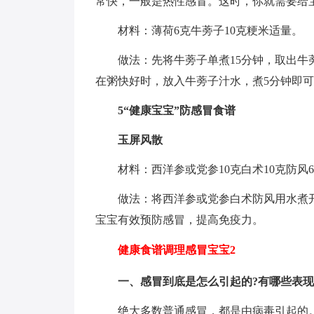
常快，一般是热性感冒。这时，你就需要给宝
材料：薄荷6克牛蒡子10克粳米适量。
做法：先将牛蒡子单煮15分钟，取出牛
在粥快好时，放入牛蒡子汁水，煮5分钟即
5“健康宝宝”防感冒食谱
玉屏风散
材料：西洋参或党参10克白术10克防风
做法：将西洋参或党参白术防风用水煮
宝宝有效预防感冒，提高免疫力。
健康食谱调理感冒宝宝2
一、感冒到底是怎么引起的?有哪些表现
绝大多数普通感冒，都是由病毒引起的。