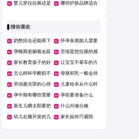
婴儿穿拉拉裤还是
害
哪些护肤品牌适合
纸尿裤好
哺乳期用
猜你喜欢
奶憋回去还能再下
怀孕各期胎儿需要
来吗
孕晚期老躺着会延
的营养
宫缩是想拉屎的感
期吗
家长教育孩子的好
觉吗
让宝宝不晕车的方
方法总结一年级
怎么样科学断奶不
法
母猪初乳一般会持
坑娃
劳动最光荣的心得
续几天
儿童绘本从什么时
体会范文（精选5
孕中期有哪些需要
候开始看有哪些好
孕前要准备什么
篇）
注意的事项
新生儿晒太阳要把
处
什么叫做分娩
衣服脱了吗
幼儿右脑开发的几
家长如何巧避陪
个好方法
考“五大误区”