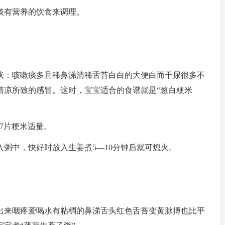
淡有营养的饮食来调理。
状：咳嗽痰多且稀鼻涕清稀舌苔白白的大便白而干尿很多不
着凉所致的感冒。这时，宝宝适合的食谱就是“葱白粳米
—7片粳米适量。
粥中，快好时放入生姜煮5—10分钟后就可熄火。
出来咽疼爱喝水有粘稠的鼻涕舌头红色舌苔变黄脉搏也比平