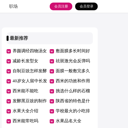
职场
会员注册
会员登录
最新推荐
养颜调经四物汤女
敷面膜多长时间好
人都要喝
减龄长发型女
祛斑激光会反弹吗
自制豆豉怎样发酵
面膜一般敷完多久
窍门
40岁女人留中长发
后洗脸
西米的功效和作用
哪种发型最时尚
西米能不能吃
哪些人不能吃
挑选什么样的石榴
发酵黑豆豉的制作
好吃
陕西省的特色是什
方法窍门
水果大全介绍
么
学校最火的小吃排
西米能常吃吗
行榜
水果品名大全