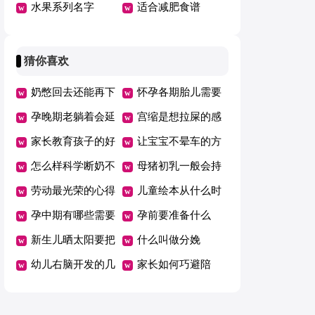
水果系列名字
适合减肥食谱
猜你喜欢
奶憋回去还能再下
怀孕各期胎儿需要
来吗
孕晚期老躺着会延
的营养
宫缩是想拉屎的感
期吗
家长教育孩子的好
觉吗
让宝宝不晕车的方
方法总结一年级
怎么样科学断奶不
法
母猪初乳一般会持
坑娃
劳动最光荣的心得
续几天
儿童绘本从什么时
体会范文（精选5
孕中期有哪些需要
候开始看有哪些好
孕前要准备什么
篇）
注意的事项
新生儿晒太阳要把
处
什么叫做分娩
衣服脱了吗
幼儿右脑开发的几
家长如何巧避陪
个好方法
考“五大误区”