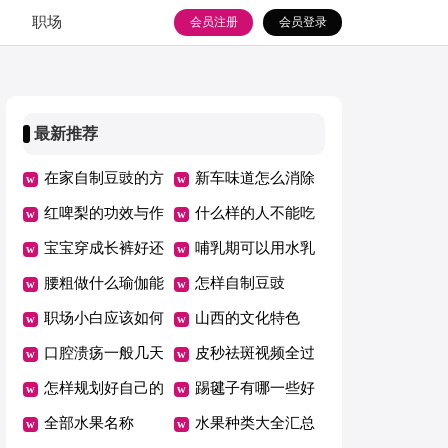
职场
会员注册
会员登录
最新推荐
在家自制豆豉的方
新车味道怎么消除
法
红啤梨的功效与作
什么样的人不能吃
用及营养价值
宝宝穿成长裤好还
西米
哺乳期可以用水乳
是纸尿裤好
腰粗做什么瑜伽能
吗
怎样自制豆豉
瘦下来
职场小白应该如何
山西的文化特色
正确做好职场规划
口腔溃疡一般几天
皮秒祛斑视频全过
自愈
怎样规划好自己的
程
踢毽子有哪一些好
职场生活
全部水果名称
处
水果种类大全汇总