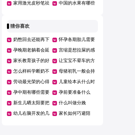
家用激光皮秒笔祛
中国的水果有哪些
斑仪靠谱吗
猜你喜欢
奶憋回去还能再下
怀孕各期胎儿需要
来吗
孕晚期老躺着会延
的营养
宫缩是想拉屎的感
期吗
家长教育孩子的好
觉吗
让宝宝不晕车的方
方法总结一年级
怎么样科学断奶不
法
母猪初乳一般会持
坑娃
劳动最光荣的心得
续几天
儿童绘本从什么时
体会范文（精选5
孕中期有哪些需要
候开始看有哪些好
孕前要准备什么
篇）
注意的事项
新生儿晒太阳要把
处
什么叫做分娩
衣服脱了吗
幼儿右脑开发的几
家长如何巧避陪
个好方法
考“五大误区”