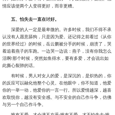
情应该使两个人变得更好，而非更糟。
五、怕失去一直在讨好。
深爱的人一定是最卑微的。许多时候，我们不得不承
认没有人愿意舔狗，只是因为爱。还记得之前看过《从你
的世界经过》的时候，岳云鹏被分手的时候，崩溃了，哭
着追着燕子的车跑。一边哭一边说：燕子，没有你我怎么
活啊!那个时候，突然如鱼得水，要有多爱，才会说出如
此撕心裂肺的话。
有时候，男人对女人的爱，是深沉的，是炽热的，你
的反应可以融化他整个心灵。在他眼中，你不知道，他爱
你的一举一动，他爱你的一言一行。所以爱情越深，越喜
欢取悦你，越没有安全感。与不安全的自己作斗争，仿佛
与另一个自己作斗争。
唯有不爱，才会满不在乎;唯有不爱，才不怕失去;唯