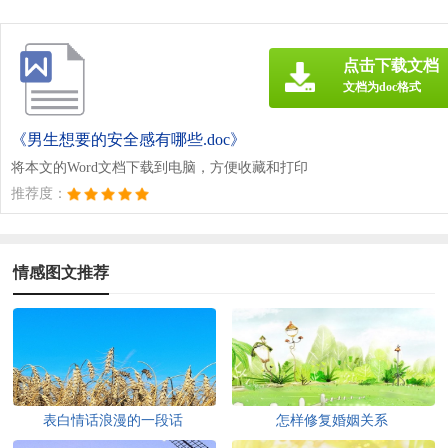
点击下载文档
文档为doc格式
《男生想要的安全感有哪些.doc》
将本文的Word文档下载到电脑，方便收藏和打印
推荐度：
情感图文推荐
表白情话浪漫的一段话
怎样修复婚姻关系