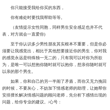
你只能接受我给你买的东西，
你有难处时要找我帮助等等。
（友情提示女性同胞，同样男生安全感足也并不代
表，对方就会一直爱你)
至于你认识多少男性朋友其实根本不重要，但是你必
须要让我感觉出，相比于其他想要接近你的男生，你对我
的感觉永远是特殊独一无二的，只有我可以对你为所欲
为，是唯一可以想抱你随时就可以抱你，想亲你随时就可
以亲的那个男生。
如果，你和自己的另一半闹了矛盾，而你又无力挽回
的时候，不要灰心，不妨加下情感老师的助理，让她帮你
安排擅长解决情感问题的顾问老师，先分析下感情出现的
问题，给你专业的建议。/心号：