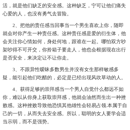
活，就是他们缺乏的安全感。这种缺乏，宁可让他们痛失
心爱的人，也没有勇气去冒险。
2、把他的责任感当回事当一个男生喜欢上你，随即
就会对你产生一种责任感。这种责任感是爱的衍生体，他
会关注你心情如何，身处何地，跟谁在一起。哪怕双方吵
架吵得不可开交，你拎箱子要走人，他也会根据现在出行
是否安全，来决定让不让你走。
3、不跟异性暧昧多数男生并没有女生那样敏感多
疑，能引起他们吃醋的，必定是已经出现风吹草动的人。
4、获得足够的崇拜感当一个男人自觉什么都远不如
你，难以从你身上获取崇拜感，他就会油然而生出一种挫
败感。这种挫败导致他恐惧其他雄性会轻易占领.本属于自
己的一切，从而失去安全感。所以，聪明的女人要学会适
当示弱，而不是强势。