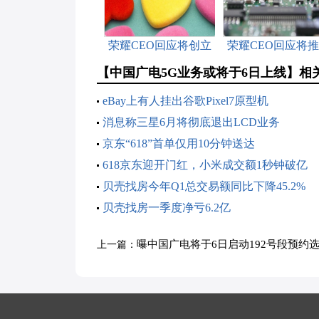
荣耀CEO回应将创立
荣耀CEO回应将
子品牌“星耀”
子品牌：需要观察
【中国广电5G业务或将于6日上线】相
段时间
eBay上有人挂出谷歌Pixel7原型机
消息称三星6月将彻底退出LCD业务
京东“618”首单仅用10分钟送达
618京东迎开门红，小米成交额1秒钟破亿
贝壳找房今年Q1总交易额同比下降45.2%
贝壳找房一季度净亏6.2亿
曝中国广电将于6日启动192号段预约
上一篇：