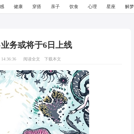
感
健康
穿搭
亲子
饮食
心理
星座
解梦
G业务或将于6日上线
14:36:36
阅读全文
下载本文