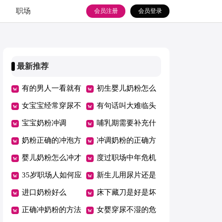
职场
会员注册
会员登录
最新推荐
有的男人一看就有
初生婴儿奶粉怎么
气场
女宝宝经常穿尿不
冲泡
有句话叫大难临头
湿好吗
宝宝奶粉冲调
各自飞
哺乳期需要补充什
奶粉正确的冲泡方
么营养
冲调奶粉的正确方
法
婴儿奶粉怎么冲才
法注意事项
度过职场中年危机
是正确的
35岁职场人如何应
需要掌握哪3个技
新生儿用尿片还是
对职场中年危机
进口奶粉好么
能
用纸尿裤
床下藏刀是好是坏
正确冲奶粉的方法
呢
女婴穿尿不湿的危