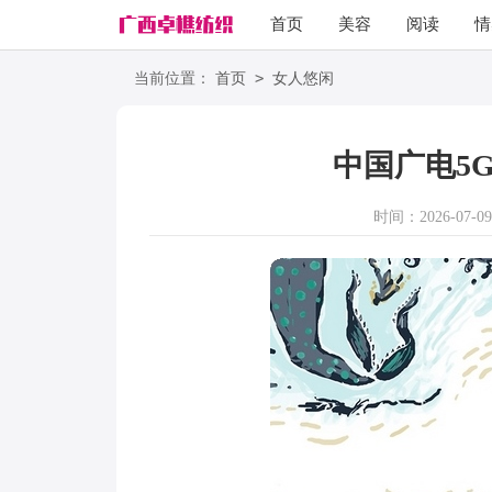
首页
美容
阅读
情
励志
语录
>
当前位置：
首页
女人悠闲
中国广电5
时间：2026-07-09 