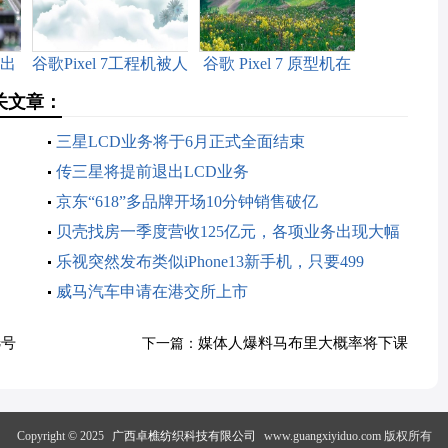
推出
谷歌Pixel 7工程机被人
谷歌 Pixel 7 原型机在
一
挂上eBay出售
eBay 上曝光
关文章：
三星LCD业务将于6月正式全面结束
传三星将提前退出LCD业务
京东“618”多品牌开场10分钟销售破亿
贝壳找房一季度营收125亿元，各项业务出现大幅
下滑
乐视突然发布类似iPhone13新手机，只要499
威马汽车申请在港交所上市
选号
媒体人爆料马布里大概率将下课
下一篇：
Copyright © 2025
广西卓樵纺织科技有限公司
www.guangxiyiduo.com 版权所有