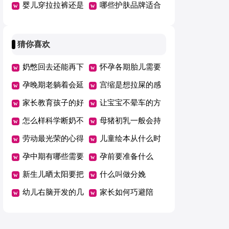
婴儿穿拉拉裤还是
害
哪些护肤品牌适合
纸尿裤好
哺乳期用
猜你喜欢
奶憋回去还能再下
怀孕各期胎儿需要
来吗
孕晚期老躺着会延
的营养
宫缩是想拉屎的感
期吗
家长教育孩子的好
觉吗
让宝宝不晕车的方
方法总结一年级
怎么样科学断奶不
法
母猪初乳一般会持
坑娃
劳动最光荣的心得
续几天
儿童绘本从什么时
体会范文（精选5
孕中期有哪些需要
候开始看有哪些好
孕前要准备什么
篇）
注意的事项
新生儿晒太阳要把
处
什么叫做分娩
衣服脱了吗
幼儿右脑开发的几
家长如何巧避陪
个好方法
考“五大误区”