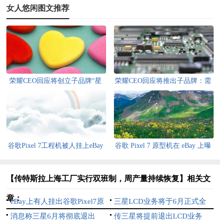
女人悠闲图文推荐
荣耀CEO回应将创立子品牌“星
荣耀CEO回应将推出子品牌：需
耀”
要观察一段时间
谷歌Pixel 7工程机被人挂上eBay
谷歌 Pixel 7 原型机在 eBay 上曝
出售
光
【传特斯拉上海工厂实行双班制，周产量持续恢复】相关文
章：
eBay上有人挂出谷歌Pixel7原
三星LCD业务将于6月正式全
型机
消息称三星6月将彻底退出
面结束
传三星将提前退出LCD业务