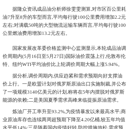
据隆众资讯成品油分析师徐雯雯测算,对市区百公里耗
油7升至8升的车型而言,平均每行驶100公里费用增加2.2元
左右;对满载50吨的大型物流运输车辆而言,平均每行驶100
公里燃油费用增加13.2元左右。
国家发展改革委价格监测中心监测显示,本轮成品油调
价周期内(5月16日至5月27日)国际油价震荡上行,伦敦布伦
特、纽约WTI平均油价比上轮调价周期大幅上涨5.94%。
据分析,调价周期内,供应趋紧和需求预期向好支撑油
价上行。一是欧盟计划对俄罗斯原油出口实施制裁,并公布
了一项规模3140亿美元的计划,称将在5年内摆脱对俄罗斯
能源的依赖;二是美国夏季需求高峰来临提振原油需求。
炼油厂开工率升至93.2%,为疫情暴发以来最高水平;商
业原油库存也连续两周超预期下降至4.20亿桶,较五年均值
水平低14%;三是随着国内疫情好转,防控措施放松,需求预