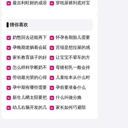
甲醛
最吉利旺财的成语
穿纸尿裤到底对宝
宝好不好
猜你喜欢
奶憋回去还能再下
怀孕各期胎儿需要
来吗
孕晚期老躺着会延
的营养
宫缩是想拉屎的感
期吗
家长教育孩子的好
觉吗
让宝宝不晕车的方
方法总结一年级
怎么样科学断奶不
法
母猪初乳一般会持
坑娃
劳动最光荣的心得
续几天
儿童绘本从什么时
体会范文（精选5
孕中期有哪些需要
候开始看有哪些好
孕前要准备什么
篇）
注意的事项
新生儿晒太阳要把
处
什么叫做分娩
衣服脱了吗
幼儿右脑开发的几
家长如何巧避陪
个好方法
考“五大误区”