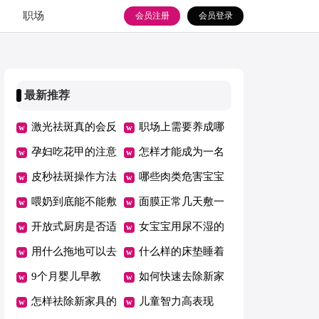
职场
会员注册
会员登录
最新推荐
激光祛斑真的会反
职场上需要养成哪
弹吗
孕妇吃花甲的注意
些良好习惯
怎样才能成为一名
事项
皮秒祛斑操作方法
优秀员工
哪些肉类危害宝宝
喂奶到底能不能敷
健康
面膜正常几天敷一
面膜
开放式厨房是否适
次
女宝宝用尿不湿的
合你家
用什么拖地可以去
危害
什么样的床垫睡着
油污
9个月婴儿早教
舒服健康
如何快速去除新家
怎样祛除新家具的
具甲醛
儿童智力高表现