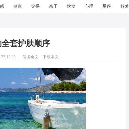
感
健康
穿搭
亲子
饮食
心理
星座
解梦
的全套护肤顺序
22:12:29
阅读全文
下载本文