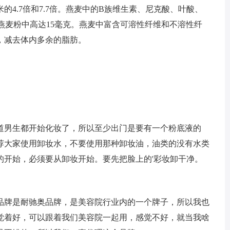
4.7倍和7.7倍。燕麦中的B族维生素、尼克酸、叶酸、
克燕麦粉中高达15毫克。燕麦中富含可溶性纤维和不溶性纤
，减去体内多余的脂肪。
道男生都开始化妆了，所以至少出门是要有一个粉底液的
荐大家使用卸妆水，不要使用那种卸妆油，油类的没有水类
的开始，必须要从卸妆开始。要先把脸上的'彩妆卸干净。
品牌是耐驰奥品牌，是美容院行业内的一个牌子，所以我也
觉着好，可以跟着我们美容院一起用，感觉不好，就当我啥