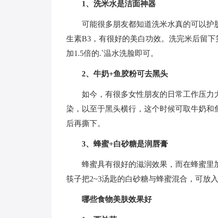
1、洗米水是洁面神器
可能很多朋友都知道洗米水真的可以护
生素B3，有很好的美白功效。洗完米后留
加1.5倍的.`温水洗脸即可。
2、牛奶+鱼胶粉可去黑头
如今，有很多女性朋友的日常工作压力
染，以至于黑头横行，这个时候可取牛奶和
后再撕下。
3、蜂蜜+白砂糖是润唇膏
蜂蜜具有很好的滋润效果，而在蜂蜜里
筷子把2~3汤匙的白砂糖与蜂蜜混合，可放入
哪些食物美肤效果好