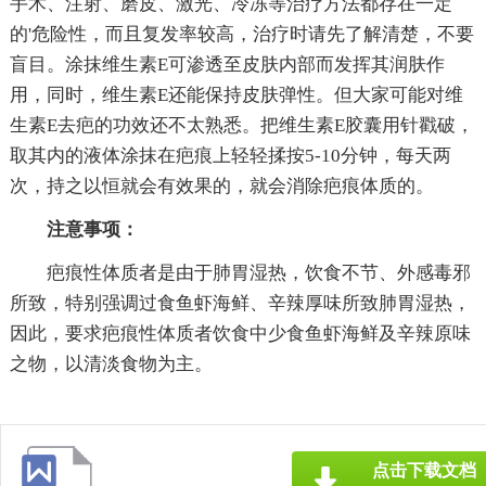
手术、注射、磨皮、激光、冷冻等治疗方法都存在一定
的'危险性，而且复发率较高，治疗时请先了解清楚，不要
盲目。涂抹维生素E可渗透至皮肤内部而发挥其润肤作
用，同时，维生素E还能保持皮肤弹性。但大家可能对维
生素E去疤的功效还不太熟悉。把维生素E胶囊用针戳破，
取其内的液体涂抹在疤痕上轻轻揉按5-10分钟，每天两
次，持之以恒就会有效果的，就会消除疤痕体质的。
注意事项：
疤痕性体质者是由于肺胃湿热，饮食不节、外感毒邪
所致，特别强调过食鱼虾海鲜、辛辣厚味所致肺胃湿热，
因此，要求疤痕性体质者饮食中少食鱼虾海鲜及辛辣原味
之物，以清淡食物为主。
点击下载文档