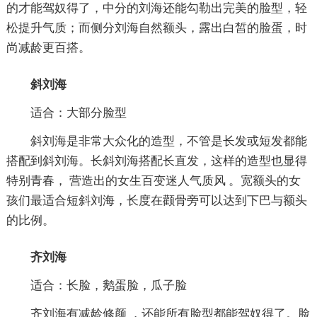
的才能驾奴得了，中分的刘海还能勾勒出完美的脸型，轻
松提升气质；而侧分刘海自然额头，露出白皙的脸蛋，时
尚减龄更百搭。
斜刘海
适合：大部分脸型
斜刘海是非常大众化的造型，不管是长发或短发都能
搭配到斜刘海。长斜刘海搭配长直发，这样的造型也显得
特别青春， 营造出的女生百变迷人气质风 。宽额头的女
孩们最适合短斜刘海，长度在颧骨旁可以达到下巴与额头
的比例。
齐刘海
适合：长脸，鹅蛋脸，瓜子脸
齐刘海有减龄修颜 ，还能所有脸型都能驾奴得了。脸