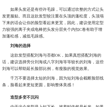
如果头发还是有些许毛躁，可以通过吹整的方式让头
发更服贴。而且这款发型较注重在头顶的蓬松度，头顶塌
下来的话会让你的脸型看起来更宽，因此，建议使用定型
力较强的离子夹或电棒把头发分层夹个内扣C卷有助于增
加蓬松感，减低毛躁感。
刘海的选择
这款发型搭配刘海与否都OK，如果真想搭配刘海的
话，建议选择旁分刘海或八字刘海等等较长的刘海，这些
刘海可以帮助延长脸部比例，有瘦脸的视觉效果。
千万不要选择太短的刘海，因为短刘海会截断脸部线
条，脸看起来更短更圆，影响整体美感！
造型多变不沉闷
由于这个发型是上短下长，披着时依然是长发，如果